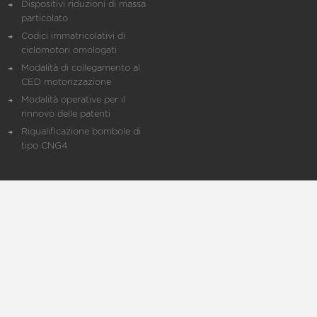
Dispositivi riduzioni di massa
particolato
Codici immatricolativi di
ciclomotori omologati
Modalità di collegamento al
CED motorizzazione
Modalità operative per il
rinnovo delle patenti
Riqualificazione bombole di
tipo CNG4