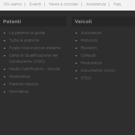
Chi siamo
Eventi
News e circolari
Assistenza
Faq
Patenti
Veicoli
La patente di guida
Autoveicoli
Tutte le pratiche
Motocicli
Foglio rosa e prove d’esame
Revisioni
Carta di Qualificazione del
Collaudi
Conducente (CQC)
Modulistica
Medici Certificatori - Novità
Documento Unico
Modulistica
STED
Patente nautica
Normativa