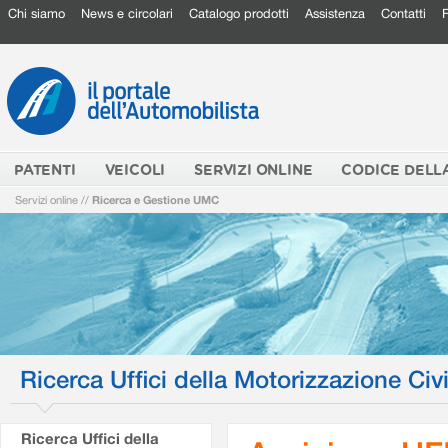
Chi siamo
News e circolari
Catalogo prodotti
Assistenza
Contatti
PATENTI
VEICOLI
SERVIZI ONLINE
CODICE DELL
Servizi online
//
Ricerca e Gestione UMC
Ricerca Uffici della Motorizzazione Civi
Ricerca Uffici della