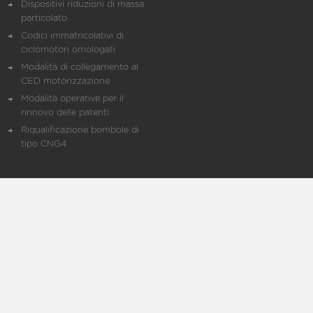
Dispositivi riduzioni di massa
particolato
Codici immatricolativi di
ciclomotori omologati
Modalità di collegamento al
CED motorizzazione
Modalità operative per il
rinnovo delle patenti
Riqualificazione bombole di
tipo CNG4