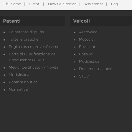
Chi siamo
Eventi
News e circolari
Assistenza
Faq
Patenti
Veicoli
La patente di guida
Autoveicoli
Tutte le pratiche
Motocicli
Foglio rosa e prove d’esame
Revisioni
Carta di Qualificazione del
Collaudi
Conducente (CQC)
Modulistica
Medici Certificatori - Novità
Documento Unico
Modulistica
STED
Patente nautica
Normativa