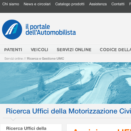
Chi siamo
News e circolari
Catalogo prodotti
Assistenza
Contatti
PATENTI
VEICOLI
SERVIZI ONLINE
CODICE DELL
Servizi online
//
Ricerca e Gestione UMC
Ricerca Uffici della Motorizzazione Civi
Ricerca Uffici della