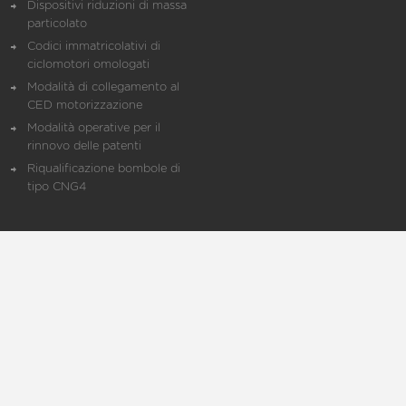
Dispositivi riduzioni di massa
particolato
Codici immatricolativi di
ciclomotori omologati
Modalità di collegamento al
CED motorizzazione
Modalità operative per il
rinnovo delle patenti
Riqualificazione bombole di
tipo CNG4