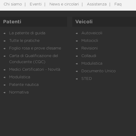
Chi siamo
Eventi
News e circolari
Assistenza
Faq
Patenti
Veicoli
La patente di guida
Autoveicoli
Tutte le pratiche
Motocicli
Foglio rosa e prove d’esame
Revisioni
Carta di Qualificazione del
Collaudi
Conducente (CQC)
Modulistica
Medici Certificatori - Novità
Documento Unico
Modulistica
STED
Patente nautica
Normativa