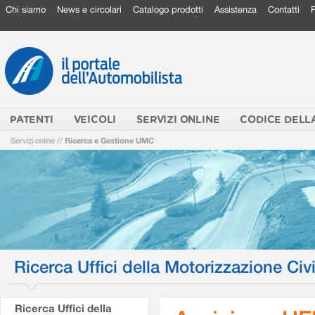
Chi siamo
News e circolari
Catalogo prodotti
Assistenza
Contatti
PATENTI
VEICOLI
SERVIZI ONLINE
CODICE DELL
Servizi online
//
Ricerca e Gestione UMC
Ricerca Uffici della Motorizzazione Civi
Ricerca Uffici della