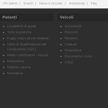
Chi siamo
Eventi
News e circolari
Assistenza
Faq
Patenti
Veicoli
La patente di guida
Autoveicoli
Tutte le pratiche
Motocicli
Foglio rosa e prove d’esame
Revisioni
Carta di Qualificazione del
Collaudi
Conducente (CQC)
Modulistica
Medici Certificatori - Novità
Documento Unico
Modulistica
STED
Patente nautica
Normativa