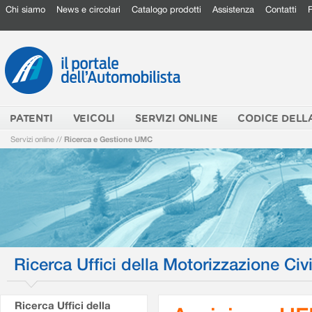
Chi siamo
News e circolari
Catalogo prodotti
Assistenza
Contatti
PATENTI
VEICOLI
SERVIZI ONLINE
CODICE DELL
Servizi online
//
Ricerca e Gestione UMC
Ricerca Uffici della Motorizzazione Civi
Ricerca Uffici della