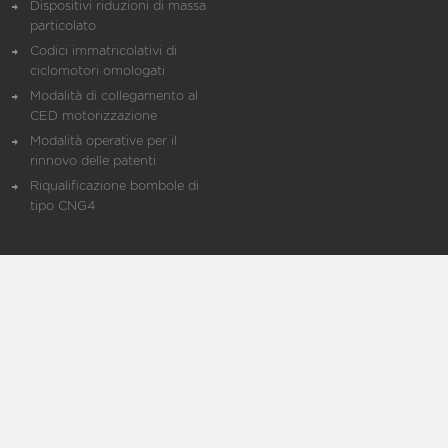
Dispositivi riduzioni di massa
particolato
Codici immatricolativi di
ciclomotori omologati
Modalità di collegamento al
CED motorizzazione
Modalità operative per il
rinnovo delle patenti
Riqualificazione bombole di
tipo CNG4