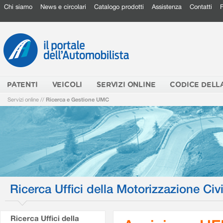
Chi siamo
News e circolari
Catalogo prodotti
Assistenza
Contatti
PATENTI
VEICOLI
SERVIZI ONLINE
CODICE DELL
Servizi online
//
Ricerca e Gestione UMC
Ricerca Uffici della Motorizzazione Civi
Ricerca Uffici della