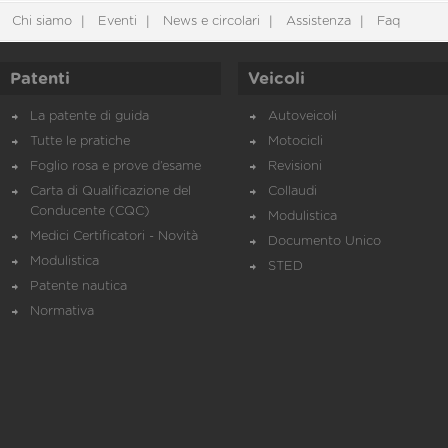
Chi siamo
Eventi
News e circolari
Assistenza
Faq
Patenti
Veicoli
La patente di guida
Autoveicoli
Tutte le pratiche
Motocicli
Foglio rosa e prove d’esame
Revisioni
Carta di Qualificazione del
Collaudi
Conducente (CQC)
Modulistica
Medici Certificatori - Novità
Documento Unico
Modulistica
STED
Patente nautica
Normativa