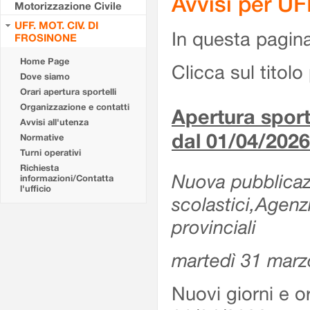
Avvisi per U
Motorizzazione Civile
UFF. MOT. CIV. DI
In questa pagina 
FROSINONE
Home Page
Clicca sul titolo 
Dove siamo
Orari apertura sportelli
Organizzazione e contatti
Apertura sporte
Avvisi all'utenza
dal 01/04/2026
Normative
Turni operativi
Richiesta
Nuova pubblicazio
informazioni/Contatta
l'ufficio
scolastici,Agenz
provinciali
martedì 31 marz
Nuovi giorni e or