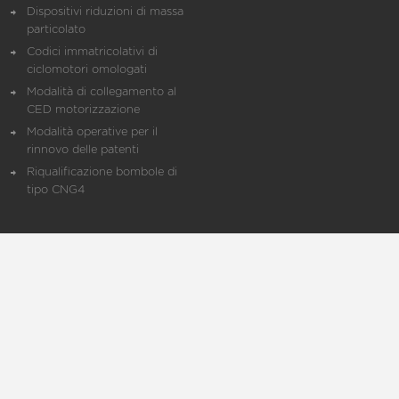
Dispositivi riduzioni di massa
particolato
Codici immatricolativi di
ciclomotori omologati
Modalità di collegamento al
CED motorizzazione
Modalità operative per il
rinnovo delle patenti
Riqualificazione bombole di
tipo CNG4