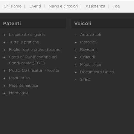
Chi siamo
Eventi
News e circolari
Assistenza
Faq
Patenti
Veicoli
La patente di guida
Autoveicoli
Tutte le pratiche
Motocicli
Foglio rosa e prove d’esame
Revisioni
Carta di Qualificazione del
Collaudi
Conducente (CQC)
Modulistica
Medici Certificatori - Novità
Documento Unico
Modulistica
STED
Patente nautica
Normativa