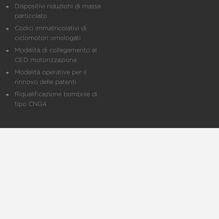
Dispositivi riduzioni di massa
particolato
Codici immatricolativi di
ciclomotori omologati
Modalità di collegamento al
CED motorizzazione
Modalità operative per il
rinnovo delle patenti
Riqualificazione bombole di
tipo CNG4