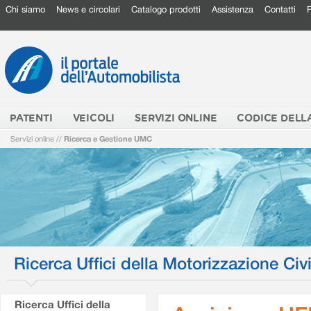
Chi siamo
News e circolari
Catalogo prodotti
Assistenza
Contatti
PATENTI
VEICOLI
SERVIZI ONLINE
CODICE DELL
Servizi online
//
Ricerca e Gestione UMC
Ricerca Uffici della Motorizzazione Civi
Ricerca Uffici della