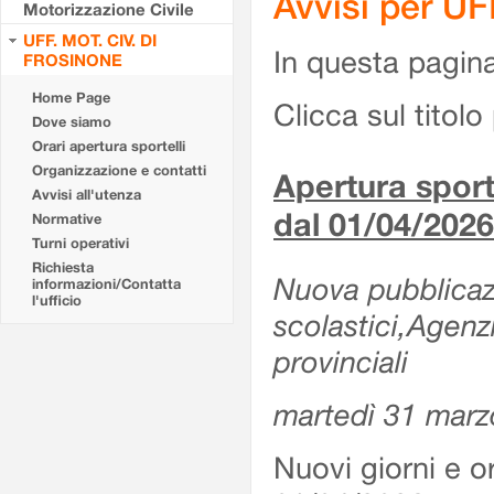
Avvisi per U
Motorizzazione Civile
UFF. MOT. CIV. DI
In questa pagina 
FROSINONE
Home Page
Clicca sul titolo 
Dove siamo
Orari apertura sportelli
Organizzazione e contatti
Apertura sporte
Avvisi all'utenza
dal 01/04/2026
Normative
Turni operativi
Richiesta
Nuova pubblicazio
informazioni/Contatta
l'ufficio
scolastici,Agenz
provinciali
martedì 31 marz
Nuovi giorni e or