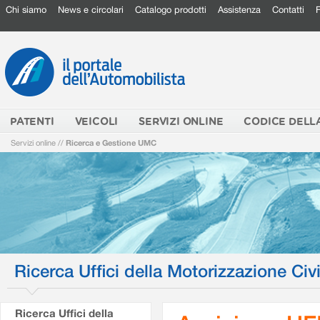
Chi siamo
News e circolari
Catalogo prodotti
Assistenza
Contatti
PATENTI
VEICOLI
SERVIZI ONLINE
CODICE DELL
Servizi online
//
Ricerca e Gestione UMC
Ricerca Uffici della Motorizzazione Civi
Ricerca Uffici della