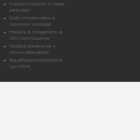
Dispositivi riduzioni di massa
particolato
Codici immatricolativi di
ciclomotori omologati
Modalità di collegamento al
CED motorizzazione
Modalità operative per il
rinnovo delle patenti
Riqualificazione bombole di
tipo CNG4