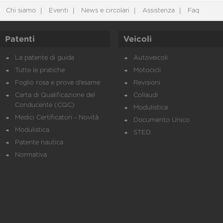
Chi siamo
Eventi
News e circolari
Assistenza
Faq
Patenti
Veicoli
La patente di guida
Autoveicoli
Tutte le pratiche
Motocicli
Foglio rosa e prove d’esame
Revisioni
Carta di Qualificazione del
Collaudi
Conducente (CQC)
Modulistica
Medici Certificatori - Novità
Documento Unico
Modulistica
STED
Patente nautica
Normativa