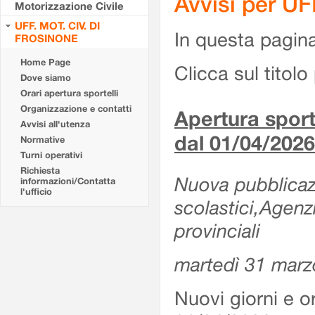
Avvisi per U
Motorizzazione Civile
UFF. MOT. CIV. DI
In questa pagina 
FROSINONE
Home Page
Clicca sul titolo 
Dove siamo
Orari apertura sportelli
Organizzazione e contatti
Apertura sporte
Avvisi all'utenza
dal 01/04/2026
Normative
Turni operativi
Richiesta
Nuova pubblicazio
informazioni/Contatta
l'ufficio
scolastici,Agenz
provinciali
martedì 31 marz
Nuovi giorni e or