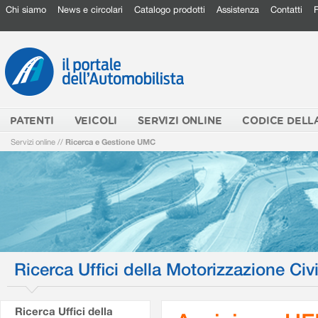
Chi siamo
News e circolari
Catalogo prodotti
Assistenza
Contatti
PATENTI
VEICOLI
SERVIZI ONLINE
CODICE DELL
Servizi online
//
Ricerca e Gestione UMC
Ricerca Uffici della Motorizzazione Civi
Ricerca Uffici della