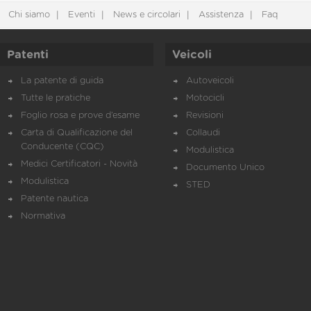
Chi siamo
Eventi
News e circolari
Assistenza
Faq
Patenti
Veicoli
La patente di guida
Autoveicoli
Tutte le pratiche
Motocicli
Foglio rosa e prove d’esame
Revisioni
Carta di Qualificazione del
Collaudi
Conducente (CQC)
Modulistica
Medici Certificatori - Novità
Documento Unico
Modulistica
STED
Patente nautica
Normativa