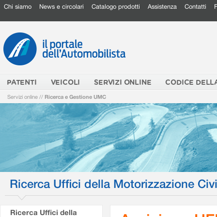
Chi siamo
News e circolari
Catalogo prodotti
Assistenza
Contatti
PATENTI
VEICOLI
SERVIZI ONLINE
CODICE DELL
Servizi online
//
Ricerca e Gestione UMC
Ricerca Uffici della Motorizzazione Civi
Ricerca Uffici della