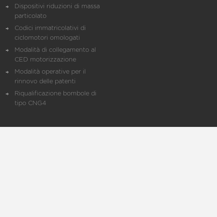
Dispositivi riduzioni di massa
particolato
Codici immatricolativi di
ciclomotori omologati
Modalità di collegamento al
CED motorizzazione
Modalità operative per il
rinnovo delle patenti
Riqualificazione bombole di
tipo CNG4