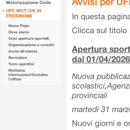
Avvisi per U
Motorizzazione Civile
UFF. MOT. CIV. DI
In questa pagina 
FROSINONE
Home Page
Clicca sul titolo 
Dove siamo
Orari apertura sportelli
Organizzazione e contatti
Apertura sporte
Avvisi all'utenza
dal 01/04/2026
Normative
Turni operativi
Richiesta
Nuova pubblicazio
informazioni/Contatta
l'ufficio
scolastici,Agenz
provinciali
martedì 31 marz
Nuovi giorni e or