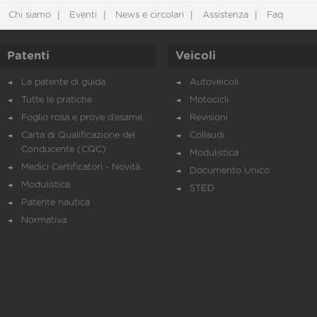
Chi siamo
Eventi
News e circolari
Assistenza
Faq
Patenti
Veicoli
La patente di guida
Autoveicoli
Tutte le pratiche
Motocicli
Foglio rosa e prove d’esame
Revisioni
Carta di Qualificazione del
Collaudi
Conducente (CQC)
Modulistica
Medici Certificatori - Novità
Documento Unico
Modulistica
STED
Patente nautica
Normativa