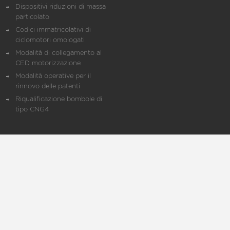
Dispositivi riduzioni di massa
particolato
Codici immatricolativi di
ciclomotori omologati
Modalità di collegamento al
CED motorizzazione
Modalità operative per il
rinnovo delle patenti
Riqualificazione bombole di
tipo CNG4