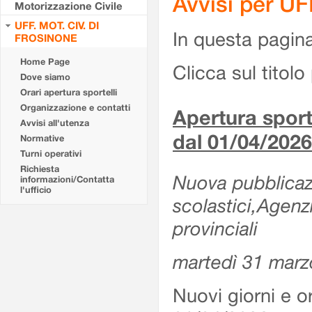
Avvisi per U
Motorizzazione Civile
UFF. MOT. CIV. DI
In questa pagina 
FROSINONE
Home Page
Clicca sul titolo 
Dove siamo
Orari apertura sportelli
Organizzazione e contatti
Apertura sporte
Avvisi all'utenza
dal 01/04/2026
Normative
Turni operativi
Richiesta
Nuova pubblicazio
informazioni/Contatta
l'ufficio
scolastici,Agenz
provinciali
martedì 31 marz
Nuovi giorni e or