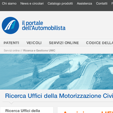
Chi siamo
News e circolari
Catalogo prodotti
Assistenza
Contatti
PATENTI
VEICOLI
SERVIZI ONLINE
CODICE DELL
Servizi online
//
Ricerca e Gestione UMC
Ricerca Uffici della Motorizzazione Civi
Ricerca Uffici della