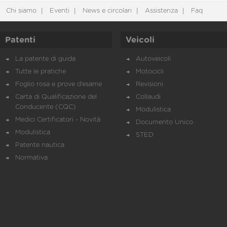
Chi siamo
Eventi
News e circolari
Assistenza
Faq
Patenti
Veicoli
La patente di guida
Autoveicoli
Tutte le pratiche
Motocicli
Foglio rosa e prove d’esame
Revisioni
Carta di Qualificazione del
Collaudi
Conducente (CQC)
Modulistica
Medici Certificatori - Novità
Documento Unico
Modulistica
STED
Patente nautica
Normativa