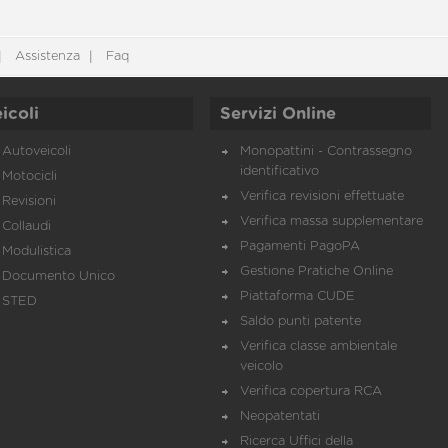
Assistenza
Faq
icoli
Servizi Online
Autoveicoli
Monopattini - Contrassegno
identificativo
Motocicli
Verifica revisioni effettuate
Revisioni
Verifica massa supplementare
Collaudi
Pagamenti PagoPA
Modulistica
Gestione Pratiche Online
Documento Unico
Piattaforma CUDE
STED
Saldo punti patente
Verifica classe ambientale
veicolo
Verifica copertura RCA
Neopatentati
Ricerca Uffici della