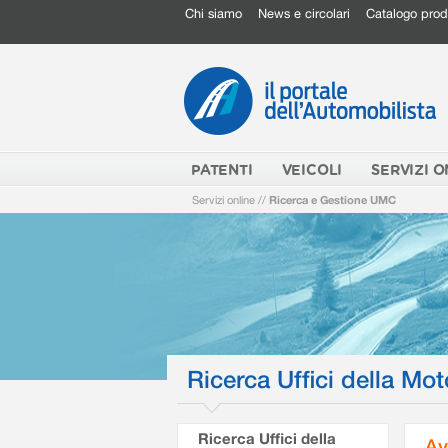
Chi siamo
News e circolari
Catalogo prod
PATENTI
VEICOLI
SERVIZI O
Servizi online
//
Ricerca e Gestione UMC
Ricerca Uffici della Mot
Ricerca Uffici della
Av