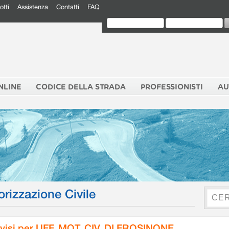
otti
Assistenza
Contatti
FAQ
NLINE
CODICE DELLA STRADA
PROFESSIONISTI
AU
orizzazione Civile
visi per UFF. MOT. CIV. DI FROSINONE