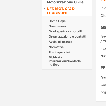
Motorizzazione Civile
In 
UFF. MOT. CIV. DI
FROSINONE
Cli
Home Page
Dove siamo
Ape
Orari apertura sportelli
Organizzazione e contatti
Nuo
pro
Avvisi all'utenza
Normative
mar
Turni operativi
Nuo
Richiesta
informazioni/Contatta
l'ufficio
PR
Nuo
ven
PR