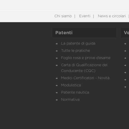
Chi siamo
Eventi
News e circolari
Patenti
Ve
La patente di guida
Tutte le pratiche
Foglio rosa e prove d’esame
Carta di Qualificazione del
Conducente (CQC)
Medici Certificatori - Novità
Modulistica
Patente nautica
Normativa