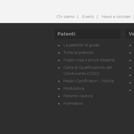
Chi siamo
Eventi
News e circolari
Patenti
Ve
La patente di guida
Tutte le pratiche
Foglio rosa e prove d’esame
Carta di Qualificazione del
Conducente (CQC)
Medici Certificatori - Novità
Modulistica
Patente nautica
Normativa