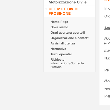
Motorizzazione Civile
In 
UFF. MOT. CIV. DI
FROSINONE
Cli
Home Page
Dove siamo
Ape
Orari apertura sportelli
Organizzazione e contatti
Nuo
pro
Avvisi all'utenza
Normative
mar
Turni operativi
Nuo
Richiesta
informazioni/Contatta
l'ufficio
PR
Nuo
ven
PR