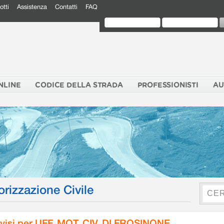
otti
Assistenza
Contatti
FAQ
NLINE
CODICE DELLA STRADA
PROFESSIONISTI
AU
orizzazione Civile
visi per UFF. MOT. CIV. DI FROSINONE