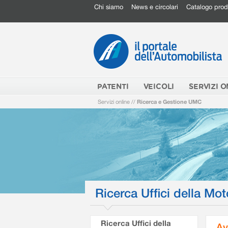
Chi siamo
News e circolari
Catalogo prod
PATENTI
VEICOLI
SERVIZI O
Servizi online
//
Ricerca e Gestione UMC
Ricerca Uffici della Mot
Ricerca Uffici della
Av