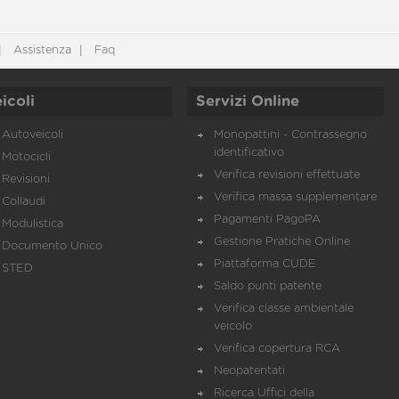
Assistenza
Faq
icoli
Servizi Online
Autoveicoli
Monopattini - Contrassegno
identificativo
Motocicli
Verifica revisioni effettuate
Revisioni
Verifica massa supplementare
Collaudi
Pagamenti PagoPA
Modulistica
Gestione Pratiche Online
Documento Unico
Piattaforma CUDE
STED
Saldo punti patente
Verifica classe ambientale
veicolo
Verifica copertura RCA
Neopatentati
Ricerca Uffici della