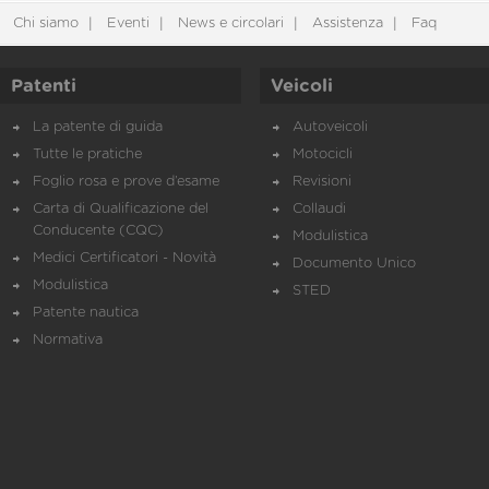
Chi siamo
Eventi
News e circolari
Assistenza
Faq
Patenti
Veicoli
La patente di guida
Autoveicoli
Tutte le pratiche
Motocicli
Foglio rosa e prove d’esame
Revisioni
Carta di Qualificazione del
Collaudi
Conducente (CQC)
Modulistica
Medici Certificatori - Novità
Documento Unico
Modulistica
STED
Patente nautica
Normativa