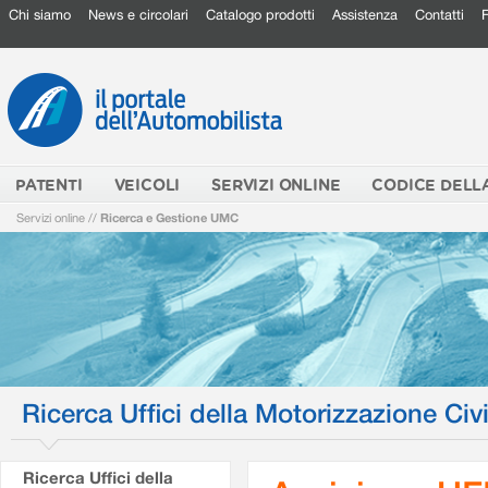
Chi siamo
News e circolari
Catalogo prodotti
Assistenza
Contatti
PATENTI
VEICOLI
SERVIZI ONLINE
CODICE DELL
Servizi online
//
Ricerca e Gestione UMC
Ricerca Uffici della Motorizzazione Civi
Ricerca Uffici della