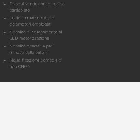
Dispositivi riduzioni di massa
particolato
Codici immatricolativi di
ciclomotori omologati
Modalità di collegamento al
CED motorizzazione
Modalità operative per il
rinnovo delle patenti
Riqualificazione bombole di
tipo CNG4