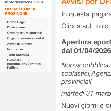
Avvisi per U
Motorizzazione Civile
UFF. MOT. CIV. DI
In questa pagina 
FROSINONE
Home Page
Clicca sul titolo 
Dove siamo
Orari apertura sportelli
Organizzazione e contatti
Apertura sporte
Avvisi all'utenza
dal 01/04/2026
Normative
Turni operativi
Richiesta
Nuova pubblicazio
informazioni/Contatta
l'ufficio
scolastici,Agenz
provinciali
martedì 31 marz
Nuovi giorni e or