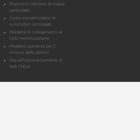
Dispositivi riduzioni di massa
particolato
Codici immatricolativi di
ciclomotori omologati
Modalità di collegamento al
CED motorizzazione
Modalità operative per il
rinnovo delle patenti
Riqualificazione bombole di
tipo CNG4