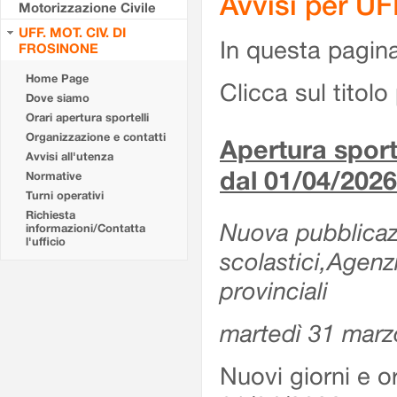
Avvisi per U
Motorizzazione Civile
UFF. MOT. CIV. DI
In questa pagina 
FROSINONE
Home Page
Clicca sul titolo 
Dove siamo
Orari apertura sportelli
Organizzazione e contatti
Apertura sporte
Avvisi all'utenza
dal 01/04/2026
Normative
Turni operativi
Richiesta
Nuova pubblicazio
informazioni/Contatta
l'ufficio
scolastici,Agenz
provinciali
martedì 31 marz
Nuovi giorni e or