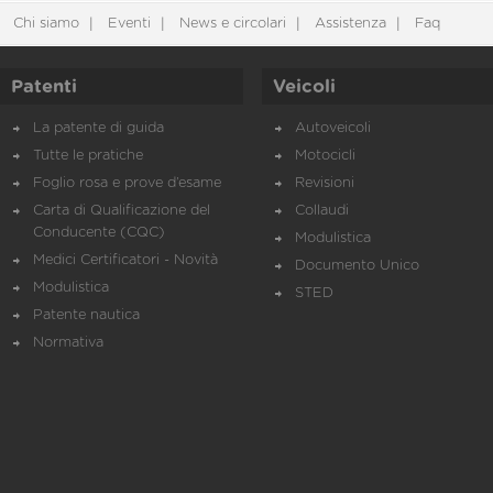
Chi siamo
Eventi
News e circolari
Assistenza
Faq
Patenti
Veicoli
La patente di guida
Autoveicoli
Tutte le pratiche
Motocicli
Foglio rosa e prove d’esame
Revisioni
Carta di Qualificazione del
Collaudi
Conducente (CQC)
Modulistica
Medici Certificatori - Novità
Documento Unico
Modulistica
STED
Patente nautica
Normativa