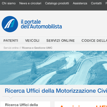
Chi siamo
News e circolari
Catalogo prodotti
Assistenza
Contatti
PATENTI
VEICOLI
SERVIZI ONLINE
CODICE DELL
Servizi online
//
Ricerca e Gestione UMC
Ricerca Uffici della Motorizzazione Civi
Ricerca Uffici della