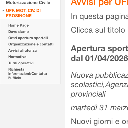
Avvisi per U
Motorizzazione Civile
UFF. MOT. CIV. DI
In questa pagina 
FROSINONE
Home Page
Clicca sul titolo 
Dove siamo
Orari apertura sportelli
Organizzazione e contatti
Apertura sporte
Avvisi all'utenza
dal 01/04/2026
Normative
Turni operativi
Richiesta
Nuova pubblicazio
informazioni/Contatta
l'ufficio
scolastici,Agenz
provinciali
martedì 31 marz
Nuovi giorni e or