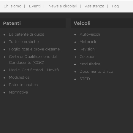
Chi siamo
Eventi
News e circolari
Assistenza
Faq
Patenti
Veicoli
La patente di guida
Autoveicoli
Tutte le pratiche
Motocicli
Foglio rosa e prove d’esame
Revisioni
Carta di Qualificazione del
Collaudi
Conducente (CQC)
Modulistica
Medici Certificatori - Novità
Documento Unico
Modulistica
STED
Patente nautica
Normativa