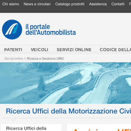
Chi siamo
News e circolari
Catalogo prodotti
Assistenza
Contatti
PATENTI
VEICOLI
SERVIZI ONLINE
CODICE DELL
Servizi online
//
Ricerca e Gestione UMC
Ricerca Uffici della Motorizzazione Civi
Ricerca Uffici della