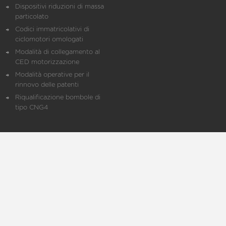
Dispositivi riduzioni di massa
particolato
Codici immatricolativi di
ciclomotori omologati
Modalità di collegamento al
CED motorizzazione
Modalità operative per il
rinnovo delle patenti
Riqualificazione bombole di
tipo CNG4