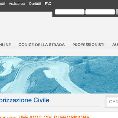
otti
Assistenza
Contatti
FAQ
NLINE
CODICE DELLA STRADA
PROFESSIONISTI
AU
orizzazione Civile
visi per UFF. MOT. CIV. DI FROSINONE