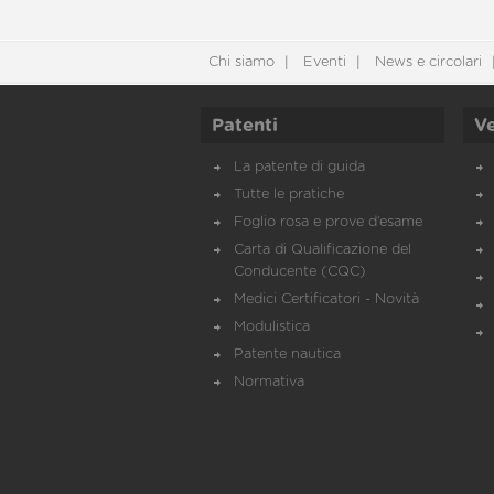
Chi siamo
Eventi
News e circolari
Patenti
Ve
La patente di guida
Tutte le pratiche
Foglio rosa e prove d’esame
Carta di Qualificazione del
Conducente (CQC)
Medici Certificatori - Novità
Modulistica
Patente nautica
Normativa