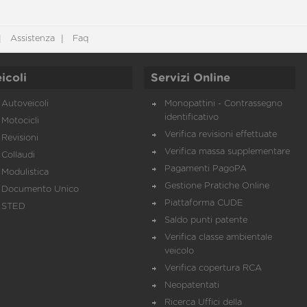
Assistenza
Faq
icoli
Servizi Online
Autoveicoli
Monopattini - Contrassegno
identificativo
Motocicli
Verifica revisioni effettuate
Revisioni
Verifica massa supplementare
Collaudi
Pagamenti PagoPA
Modulistica
Gestione Pratiche Online
Documento Unico
Piattaforma CUDE
STED
Saldo punti patente
Verifica classe ambientale
veicolo
Verifica copertura RCA
Neopatentati
Ricerca Uffici della