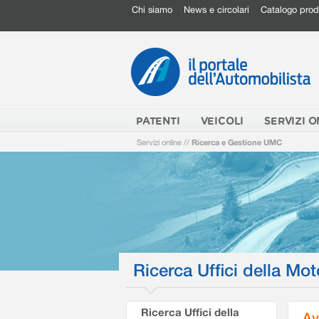
Chi siamo
News e circolari
Catalogo prod
PATENTI
VEICOLI
SERVIZI O
Servizi online
//
Ricerca e Gestione UMC
Ricerca Uffici della Mot
Ricerca Uffici della
Av