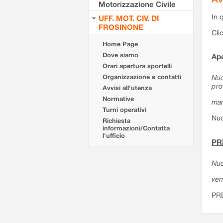
Motorizzazione Civile
In 
UFF. MOT. CIV. DI
FROSINONE
Cli
Home Page
Dove siamo
Ape
Orari apertura sportelli
Organizzazione e contatti
Nuo
pro
Avvisi all'utenza
Normative
mar
Turni operativi
Nuo
Richiesta
informazioni/Contatta
l'ufficio
PR
Nuo
ven
PR