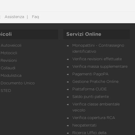
Assistenza
Faq
icoli
Servizi Online
Autoveicoli
Monopattini - Contrassegno
identificativo
Motocicli
Verifica revisioni effettuate
Revisioni
Verifica massa supplementare
Collaudi
Pagamenti PagoPA
Modulistica
Gestione Pratiche Online
Documento Unico
Piattaforma CUDE
STED
Saldo punti patente
Verifica classe ambientale
veicolo
Verifica copertura RCA
Neopatentati
Ricerca Uffici della