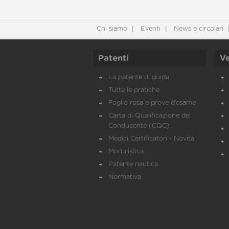
Chi siamo
Eventi
News e circolari
Patenti
Ve
La patente di guida
Tutte le pratiche
Foglio rosa e prove d’esame
Carta di Qualificazione del
Conducente (CQC)
Medici Certificatori - Novità
Modulistica
Patente nautica
Normativa