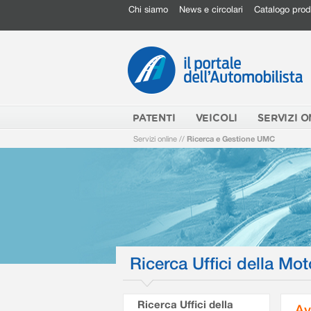
Chi siamo
News e circolari
Catalogo prod
PATENTI
VEICOLI
SERVIZI O
Servizi online
//
Ricerca e Gestione UMC
Ricerca Uffici della Mot
Ricerca Uffici della
Av