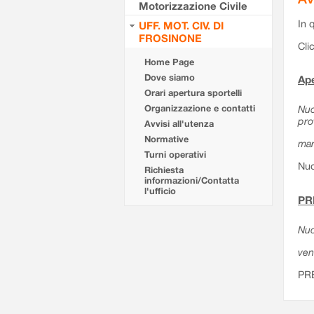
Motorizzazione Civile
In 
UFF. MOT. CIV. DI
FROSINONE
Cli
Home Page
Dove siamo
Ape
Orari apertura sportelli
Organizzazione e contatti
Nuo
pro
Avvisi all'utenza
Normative
mar
Turni operativi
Nuo
Richiesta
informazioni/Contatta
l'ufficio
PR
Nuo
ven
PR