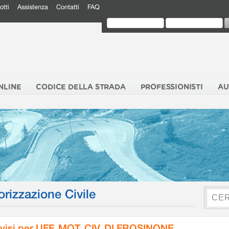
otti
Assistenza
Contatti
FAQ
NLINE
CODICE DELLA STRADA
PROFESSIONISTI
AU
orizzazione Civile
visi per UFF. MOT. CIV. DI FROSINONE