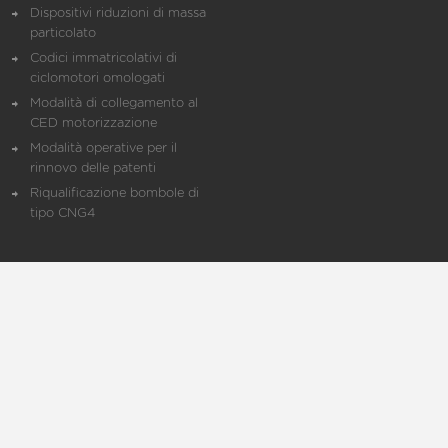
Dispositivi riduzioni di massa
particolato
Codici immatricolativi di
ciclomotori omologati
Modalità di collegamento al
CED motorizzazione
Modalità operative per il
rinnovo delle patenti
Riqualificazione bombole di
tipo CNG4