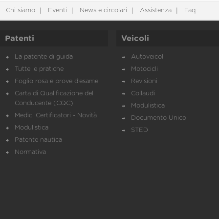
Chi siamo
Eventi
News e circolari
Assistenza
Faq
Patenti
Veicoli
La patente di guida
Autoveicoli
Tutte le pratiche
Motocicli
Foglio rosa e prove d’esame
Revisioni
Carta di Qualificazione del
Collaudi
Conducente (CQC)
Modulistica
Medici Certificatori - Novità
Documento Unico
Modulistica
STED
Patente nautica
Normativa