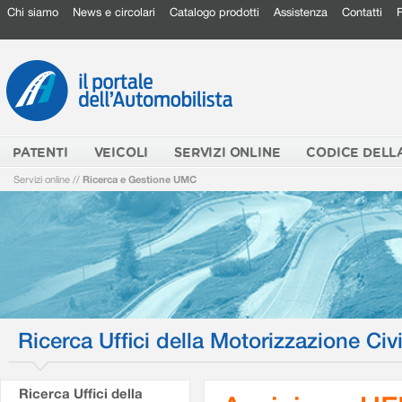
Chi siamo
News e circolari
Catalogo prodotti
Assistenza
Contatti
PATENTI
VEICOLI
SERVIZI ONLINE
CODICE DELL
Servizi online
//
Ricerca e Gestione UMC
Ricerca Uffici della Motorizzazione Civi
Ricerca Uffici della