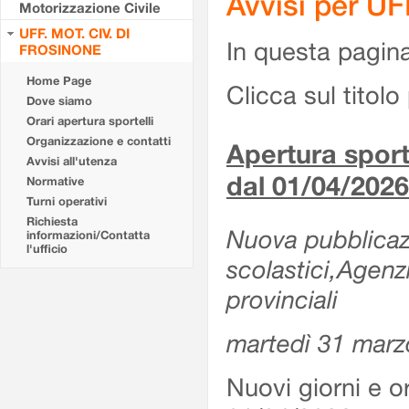
Avvisi per U
Motorizzazione Civile
UFF. MOT. CIV. DI
In questa pagina 
FROSINONE
Home Page
Clicca sul titolo 
Dove siamo
Orari apertura sportelli
Organizzazione e contatti
Apertura sporte
Avvisi all'utenza
dal 01/04/2026
Normative
Turni operativi
Richiesta
Nuova pubblicazio
informazioni/Contatta
l'ufficio
scolastici,Agenz
provinciali
martedì 31 marz
Nuovi giorni e or