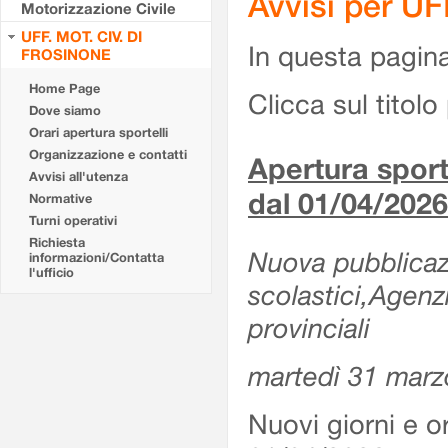
Avvisi per U
Motorizzazione Civile
UFF. MOT. CIV. DI
In questa pagina 
FROSINONE
Home Page
Clicca sul titolo 
Dove siamo
Orari apertura sportelli
Organizzazione e contatti
Apertura sporte
Avvisi all'utenza
dal 01/04/2026
Normative
Turni operativi
Richiesta
Nuova pubblicazio
informazioni/Contatta
l'ufficio
scolastici,Agenz
provinciali
martedì 31 marz
Nuovi giorni e or