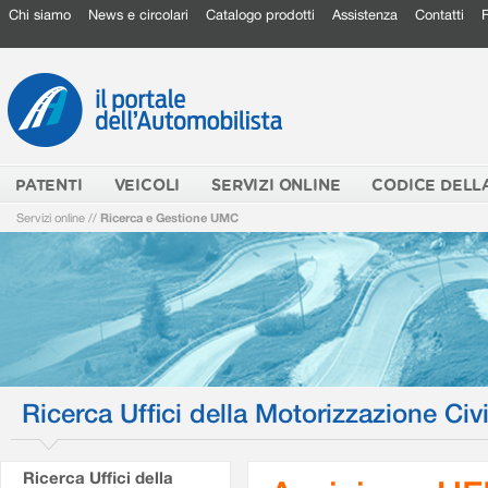
Chi siamo
News e circolari
Catalogo prodotti
Assistenza
Contatti
PATENTI
VEICOLI
SERVIZI ONLINE
CODICE DELL
Servizi online
//
Ricerca e Gestione UMC
Ricerca Uffici della Motorizzazione Civi
Ricerca Uffici della