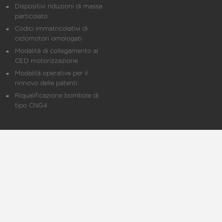
Dispositivi riduzioni di massa
particolato
Codici immatricolativi di
ciclomotori omologati
Modalità di collegamento al
CED motorizzazione
Modalità operative per il
rinnovo delle patenti
Riqualificazione bombole di
tipo CNG4