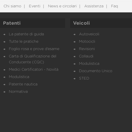
Chi siamo
Eventi
News e circolari
Assistenza
Faq
Patenti
Veicoli
La patente di guida
Autoveicoli
Tutte le pratiche
Motocicli
Foglio rosa e prove d’esame
Revisioni
Carta di Qualificazione del
Collaudi
Conducente (CQC)
Modulistica
Medici Certificatori - Novità
Documento Unico
Modulistica
STED
Patente nautica
Normativa