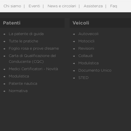
Chi siamo
Eventi
News e circolari
Assistenza
Faq
Patenti
Veicoli
La patente di guida
Autoveicoli
Tutte le pratiche
Motocicli
Foglio rosa e prove d’esame
Revisioni
Carta di Qualificazione del
Collaudi
Conducente (CQC)
Modulistica
Medici Certificatori - Novità
Documento Unico
Modulistica
STED
Patente nautica
Normativa