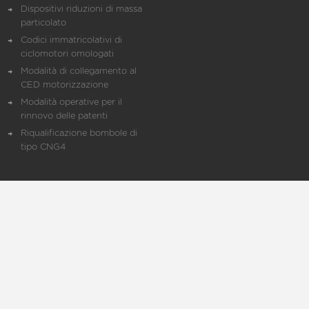
Dispositivi riduzioni di massa
particolato
Codici immatricolativi di
ciclomotori omologati
Modalità di collegamento al
CED motorizzazione
Modalità operative per il
rinnovo delle patenti
Riqualificazione bombole di
tipo CNG4