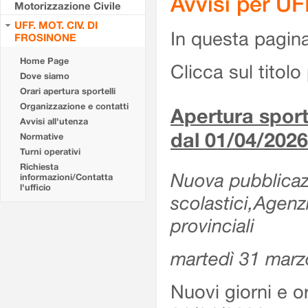
Avvisi per U
Motorizzazione Civile
UFF. MOT. CIV. DI
In questa pagina 
FROSINONE
Home Page
Clicca sul titolo 
Dove siamo
Orari apertura sportelli
Organizzazione e contatti
Apertura sporte
Avvisi all'utenza
dal 01/04/2026
Normative
Turni operativi
Richiesta
Nuova pubblicazio
informazioni/Contatta
l'ufficio
scolastici,Agenz
provinciali
martedì 31 marz
Nuovi giorni e or