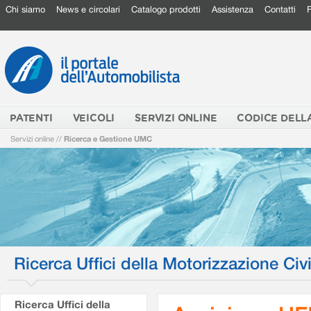
Chi siamo
News e circolari
Catalogo prodotti
Assistenza
Contatti
PATENTI
VEICOLI
SERVIZI ONLINE
CODICE DELL
Servizi online
//
Ricerca e Gestione UMC
Ricerca Uffici della Motorizzazione Civi
Ricerca Uffici della