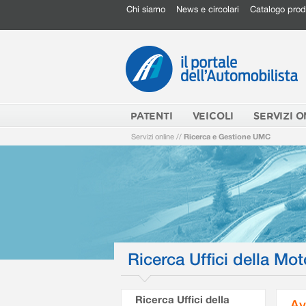
Chi siamo
News e circolari
Catalogo prod
PATENTI
VEICOLI
SERVIZI O
Servizi online
//
Ricerca e Gestione UMC
Ricerca Uffici della Mot
Ricerca Uffici della
Av