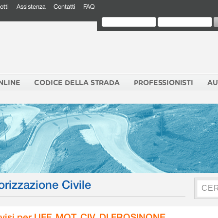
otti
Assistenza
Contatti
FAQ
NLINE
CODICE DELLA STRADA
PROFESSIONISTI
AU
orizzazione Civile
visi per UFF. MOT. CIV. DI FROSINONE