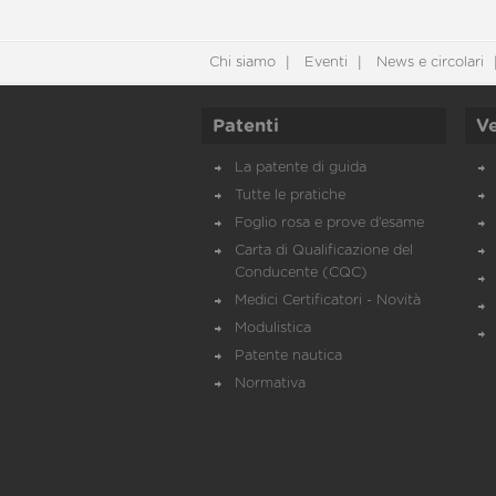
Chi siamo
Eventi
News e circolari
Patenti
Ve
La patente di guida
Tutte le pratiche
Foglio rosa e prove d’esame
Carta di Qualificazione del
Conducente (CQC)
Medici Certificatori - Novità
Modulistica
Patente nautica
Normativa