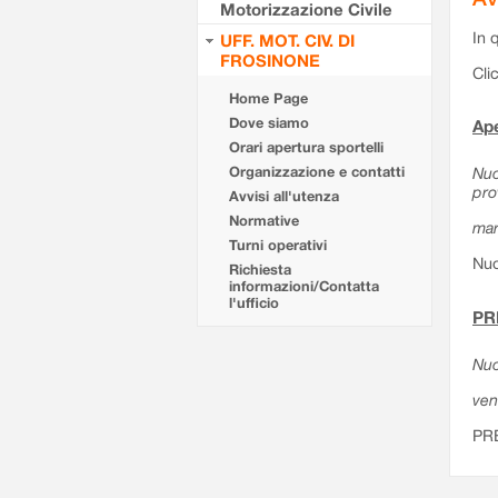
Motorizzazione Civile
In 
UFF. MOT. CIV. DI
FROSINONE
Cli
Home Page
Dove siamo
Ape
Orari apertura sportelli
Organizzazione e contatti
Nuo
pro
Avvisi all'utenza
Normative
mar
Turni operativi
Nuo
Richiesta
informazioni/Contatta
l'ufficio
PR
Nuo
ven
PR