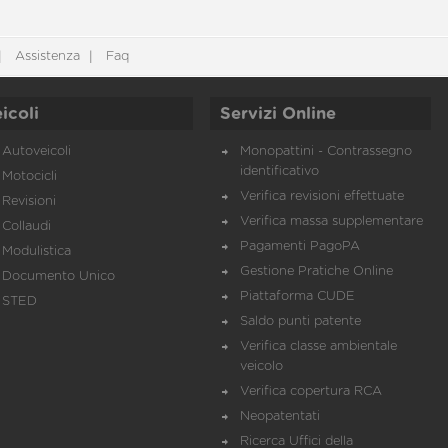
Assistenza
Faq
icoli
Servizi Online
Autoveicoli
Monopattini - Contrassegno
identificativo
Motocicli
Verifica revisioni effettuate
Revisioni
Verifica massa supplementare
Collaudi
Pagamenti PagoPA
Modulistica
Gestione Pratiche Online
Documento Unico
Piattaforma CUDE
STED
Saldo punti patente
Verifica classe ambientale
veicolo
Verifica copertura RCA
Neopatentati
Ricerca Uffici della