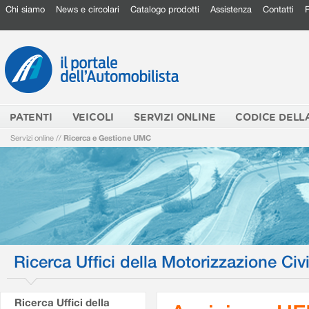
Chi siamo
News e circolari
Catalogo prodotti
Assistenza
Contatti
PATENTI
VEICOLI
SERVIZI ONLINE
CODICE DELL
Servizi online
//
Ricerca e Gestione UMC
Ricerca Uffici della Motorizzazione Civi
Ricerca Uffici della