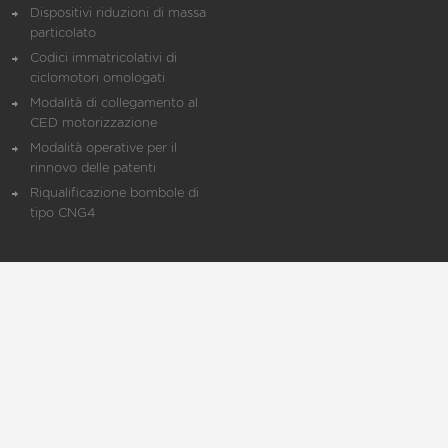
Dispositivi riduzioni di massa
particolato
Codici immatricolativi di
ciclomotori omologati
Modalità di collegamento al
CED motorizzazione
Modalità operative per il
rinnovo delle patenti
Riqualificazione bombole di
tipo CNG4