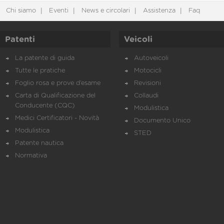
Chi siamo
Eventi
News e circolari
Assistenza
Faq
Patenti
Veicoli
La patente di guida
Autoveicoli
Tutte le pratiche
Motocicli
Foglio rosa e prove d’esame
Revisioni
Carta di Qualificazione del
Collaudi
Conducente (CQC)
Modulistica
Medici Certificatori - Novità
Documento Unico
Modulistica
STED
Patente nautica
Normativa