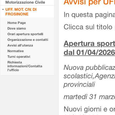
Avvisi per U
Motorizzazione Civile
UFF. MOT. CIV. DI
In questa pagina 
FROSINONE
Home Page
Clicca sul titolo 
Dove siamo
Orari apertura sportelli
Organizzazione e contatti
Apertura sporte
Avvisi all'utenza
dal 01/04/2026
Normative
Turni operativi
Richiesta
Nuova pubblicazio
informazioni/Contatta
l'ufficio
scolastici,Agenz
provinciali
martedì 31 marz
Nuovi giorni e or