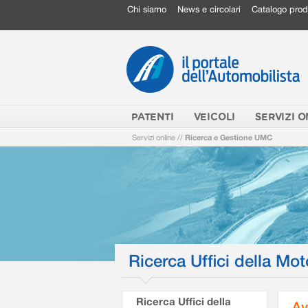
Chi siamo
News e circolari
Catalogo prod
PATENTI
VEICOLI
SERVIZI O
Servizi online
//
Ricerca e Gestione UMC
Ricerca Uffici della Mot
Ricerca Uffici della
Av