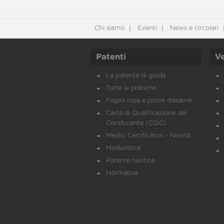
Chi siamo
Eventi
News e circolari
Patenti
Ve
La patente di guida
Tutte le pratiche
Foglio rosa e prove d’esame
Carta di Qualificazione del
Conducente (CQC)
Medici Certificatori - Novità
Modulistica
Patente nautica
Normativa