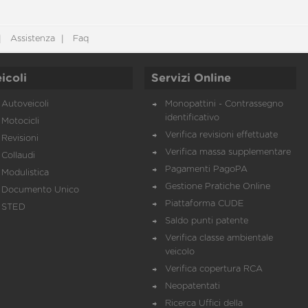
Assistenza
Faq
icoli
Servizi Online
Autoveicoli
Monopattini - Contrassegno
identificativo
Motocicli
Verifica revisioni effettuate
Revisioni
Verifica massa supplementare
Collaudi
Pagamenti PagoPA
Modulistica
Gestione Pratiche Online
Documento Unico
Piattaforma CUDE
STED
Saldo punti patente
Verifica classe ambientale
veicolo
Verifica copertura RCA
Neopatentati
Ricerca Uffici della