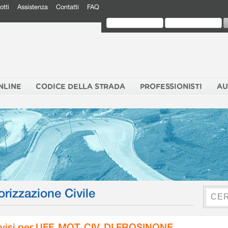
otti
Assistenza
Contatti
FAQ
NLINE
CODICE DELLA STRADA
PROFESSIONISTI
AU
orizzazione Civile
visi per UFF. MOT. CIV. DI FROSINONE