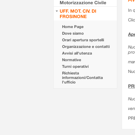
Motorizzazione Civile
In 
UFF. MOT. CIV. DI
FROSINONE
Cli
Home Page
Dove siamo
Ape
Orari apertura sportelli
Organizzazione e contatti
Nuo
pro
Avvisi all'utenza
Normative
mar
Turni operativi
Nuo
Richiesta
informazioni/Contatta
l'ufficio
PR
Nuo
ven
PR