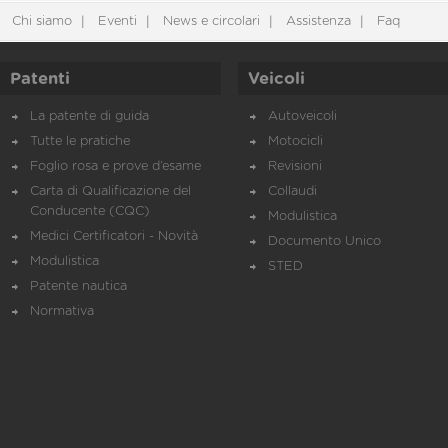
Chi siamo
Eventi
News e circolari
Assistenza
Faq
Patenti
Veicoli
La patente di guida
Autoveicoli
Tutte le pratiche
Motocicli
Foglio rosa e prove d’esame
Revisioni
Carta di Qualificazione del
Collaudi
Conducente (CQC)
Modulistica
Medici Certificatori - Novità
Documento Unico
Modulistica
STED
Patente nautica
Normativa