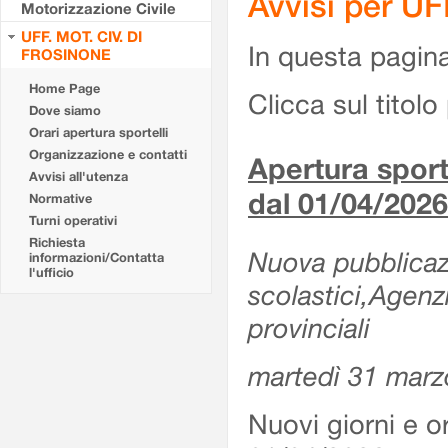
Avvisi per U
Motorizzazione Civile
UFF. MOT. CIV. DI
In questa pagina 
FROSINONE
Home Page
Clicca sul titolo 
Dove siamo
Orari apertura sportelli
Organizzazione e contatti
Apertura sporte
Avvisi all'utenza
dal 01/04/2026
Normative
Turni operativi
Richiesta
Nuova pubblicazio
informazioni/Contatta
l'ufficio
scolastici,Agenz
provinciali
martedì 31 marz
Nuovi giorni e or