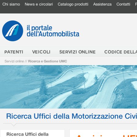
Chi siamo
News e circolari
Catalogo prodotti
Assistenza
Contatti
PATENTI
VEICOLI
SERVIZI ONLINE
CODICE DELL
Servizi online
//
Ricerca e Gestione UMC
Ricerca Uffici della Motorizzazione Civi
Ricerca Uffici della