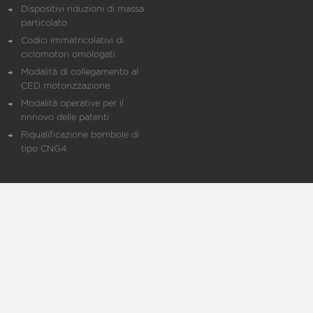
Dispositivi riduzioni di massa
particolato
Codici immatricolativi di
ciclomotori omologati
Modalità di collegamento al
CED motorizzazione
Modalità operative per il
rinnovo delle patenti
Riqualificazione bombole di
tipo CNG4