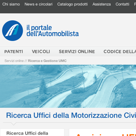
Chi siamo
News e circolari
Catalogo prodotti
Assistenza
Contatti
PATENTI
VEICOLI
SERVIZI ONLINE
CODICE DELL
Servizi online
//
Ricerca e Gestione UMC
Ricerca Uffici della Motorizzazione Civi
Ricerca Uffici della