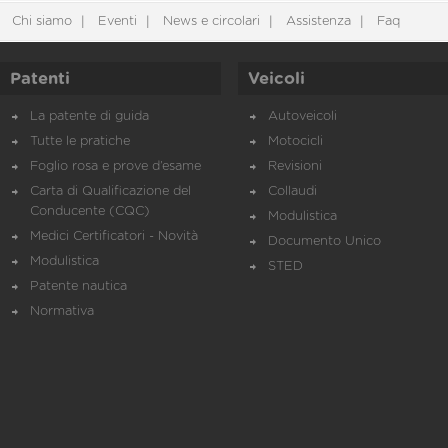
Chi siamo
Eventi
News e circolari
Assistenza
Faq
Patenti
Veicoli
La patente di guida
Autoveicoli
Tutte le pratiche
Motocicli
Foglio rosa e prove d’esame
Revisioni
Carta di Qualificazione del
Collaudi
Conducente (CQC)
Modulistica
Medici Certificatori - Novità
Documento Unico
Modulistica
STED
Patente nautica
Normativa