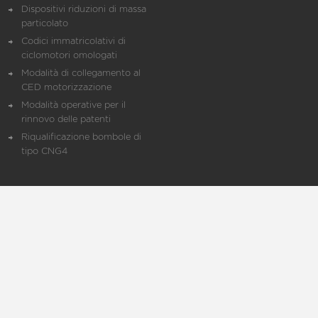
Dispositivi riduzioni di massa
particolato
Codici immatricolativi di
ciclomotori omologati
Modalità di collegamento al
CED motorizzazione
Modalità operative per il
rinnovo delle patenti
Riqualificazione bombole di
tipo CNG4