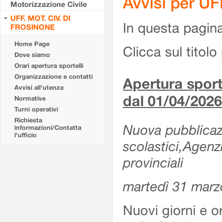
Avvisi per U
Motorizzazione Civile
UFF. MOT. CIV. DI
In questa pagina 
FROSINONE
Home Page
Clicca sul titolo 
Dove siamo
Orari apertura sportelli
Organizzazione e contatti
Apertura sporte
Avvisi all'utenza
dal 01/04/2026
Normative
Turni operativi
Richiesta
Nuova pubblicazio
informazioni/Contatta
l'ufficio
scolastici,Agenz
provinciali
martedì 31 marz
Nuovi giorni e or