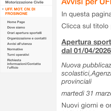
Avvisi per U
Motorizzazione Civile
UFF. MOT. CIV. DI
In questa pagina 
FROSINONE
Home Page
Clicca sul titolo 
Dove siamo
Orari apertura sportelli
Organizzazione e contatti
Apertura sporte
Avvisi all'utenza
dal 01/04/2026
Normative
Turni operativi
Richiesta
Nuova pubblicazio
informazioni/Contatta
l'ufficio
scolastici,Agenz
provinciali
martedì 31 marz
Nuovi giorni e or