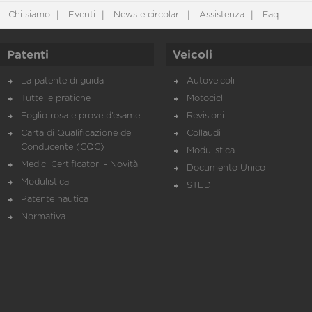
Chi siamo
Eventi
News e circolari
Assistenza
Faq
Patenti
Veicoli
La patente di guida
Autoveicoli
Tutte le pratiche
Motocicli
Foglio rosa e prove d’esame
Revisioni
Carta di Qualificazione del
Collaudi
Conducente (CQC)
Modulistica
Medici Certificatori - Novità
Documento Unico
Modulistica
STED
Patente nautica
Normativa