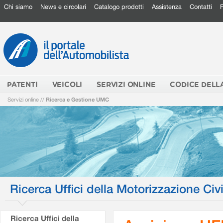
Chi siamo
News e circolari
Catalogo prodotti
Assistenza
Contatti
PATENTI
VEICOLI
SERVIZI ONLINE
CODICE DELL
Servizi online
//
Ricerca e Gestione UMC
Ricerca Uffici della Motorizzazione Civi
Ricerca Uffici della