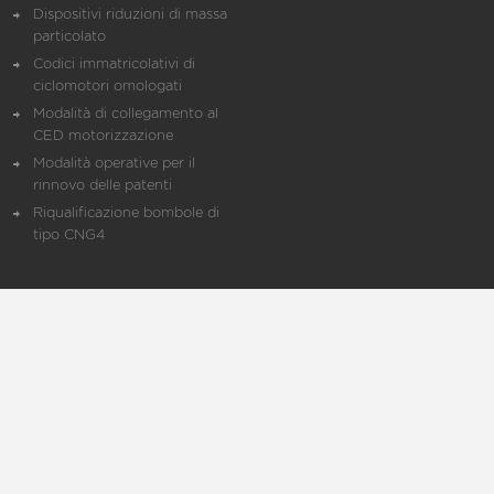
Dispositivi riduzioni di massa
particolato
Codici immatricolativi di
ciclomotori omologati
Modalità di collegamento al
CED motorizzazione
Modalità operative per il
rinnovo delle patenti
Riqualificazione bombole di
tipo CNG4