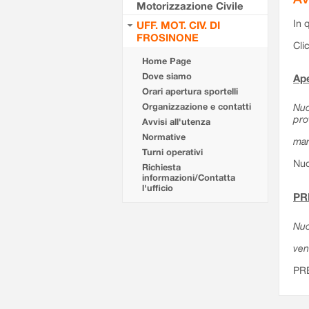
Motorizzazione Civile
In 
UFF. MOT. CIV. DI
FROSINONE
Cli
Home Page
Dove siamo
Ape
Orari apertura sportelli
Organizzazione e contatti
Nuo
pro
Avvisi all'utenza
Normative
mar
Turni operativi
Nuo
Richiesta
informazioni/Contatta
l'ufficio
PR
Nuo
ven
PR