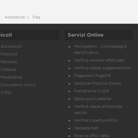
Assistenza
Faq
icoli
Servizi Online
Autoveicoli
Monopattini - Contrassegno
identificativo
Motocicli
Verifica revisioni effettuate
Revisioni
Verifica massa supplementare
Collaudi
Pagamenti PagoPA
Modulistica
Gestione Pratiche Online
Documento Unico
Piattaforma CUDE
STED
Saldo punti patente
Verifica classe ambientale
veicolo
Verifica copertura RCA
Neopatentati
Ricerca Uffici della