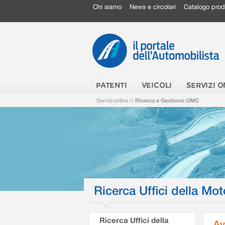
Chi siamo
News e circolari
Catalogo prod
PATENTI
VEICOLI
SERVIZI O
Servizi online
//
Ricerca e Gestione UMC
Ricerca Uffici della Mot
Ricerca Uffici della
Av