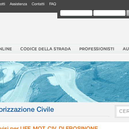
otti
Assistenza
Contatti
FAQ
NLINE
CODICE DELLA STRADA
PROFESSIONISTI
AU
orizzazione Civile
visi per UFF. MOT. CIV. DI FROSINONE