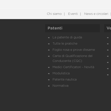
Chi siamo
Eventi
News e circolari
Patenti
Ve
La patente di guida
Tutte le pratiche
Foglio rosa e prove d’esame
Carta di Qualificazione del
Conducente (CQC)
Medici Certificatori - Novità
Modulistica
Patente nautica
Normativa