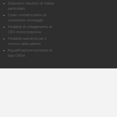
Dispositivi riduzioni di massa
particolato
Codici immatricolativi di
ciclomotori omologati
Modalità di collegamento al
CED motorizzazione
Modalità operative per il
rinnovo delle patenti
Riqualificazione bombole di
tipo CNG4