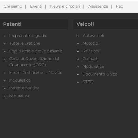
Chi siamo
Eventi
News e circolari
Assistenza
Faq
Patenti
Veicoli
La patente di guida
Autoveicoli
Tutte le pratiche
Motocicli
Foglio rosa e prove d’esame
Revisioni
Carta di Qualificazione del
Collaudi
Conducente (CQC)
Modulistica
Medici Certificatori - Novità
Documento Unico
Modulistica
STED
Patente nautica
Normativa