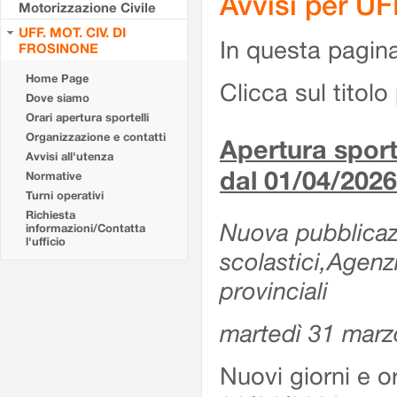
Avvisi per U
Motorizzazione Civile
UFF. MOT. CIV. DI
In questa pagina 
FROSINONE
Home Page
Clicca sul titolo 
Dove siamo
Orari apertura sportelli
Organizzazione e contatti
Apertura sporte
Avvisi all'utenza
dal 01/04/2026
Normative
Turni operativi
Richiesta
Nuova pubblicazio
informazioni/Contatta
l'ufficio
scolastici,Agenz
provinciali
martedì 31 marz
Nuovi giorni e or