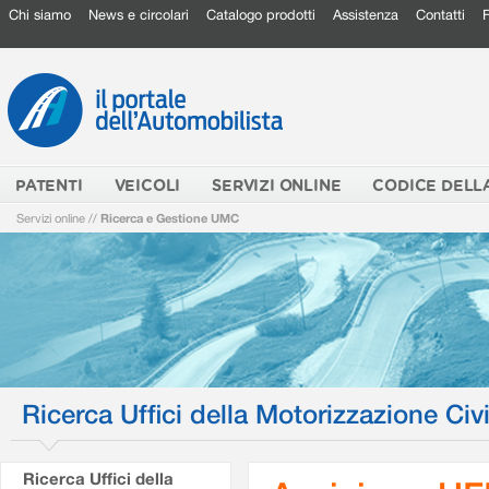
Chi siamo
News e circolari
Catalogo prodotti
Assistenza
Contatti
PATENTI
VEICOLI
SERVIZI ONLINE
CODICE DELL
Servizi online
//
Ricerca e Gestione UMC
Ricerca Uffici della Motorizzazione Civi
Ricerca Uffici della