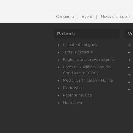
Chi siamo
Eventi
News e circolari
Patenti
Ve
La patente di guida
Tutte le pratiche
Foglio rosa e prove d’esame
Carta di Qualificazione del
Conducente (CQC)
Medici Certificatori - Novità
Modulistica
Patente nautica
Normativa