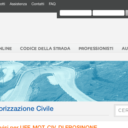
otti
Assistenza
Contatti
FAQ
NLINE
CODICE DELLA STRADA
PROFESSIONISTI
AU
orizzazione Civile
visi per UFF. MOT. CIV. DI FROSINONE