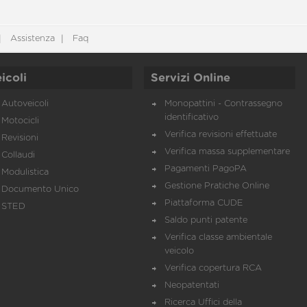
Assistenza
Faq
icoli
Servizi Online
Autoveicoli
Monopattini - Contrassegno
identificativo
Motocicli
Verifica revisioni effettuate
Revisioni
Verifica massa supplementare
Collaudi
Pagamenti PagoPA
Modulistica
Gestione Pratiche Online
Documento Unico
Piattaforma CUDE
STED
Saldo punti patente
Verifica classe ambientale
veicolo
Verifica copertura RCA
Neopatentati
Ricerca Uffici della