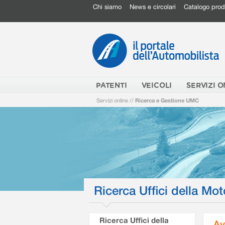
Chi siamo
News e circolari
Catalogo prod
PATENTI
VEICOLI
SERVIZI O
Servizi online
//
Ricerca e Gestione UMC
Ricerca Uffici della Mot
Ricerca Uffici della
Av