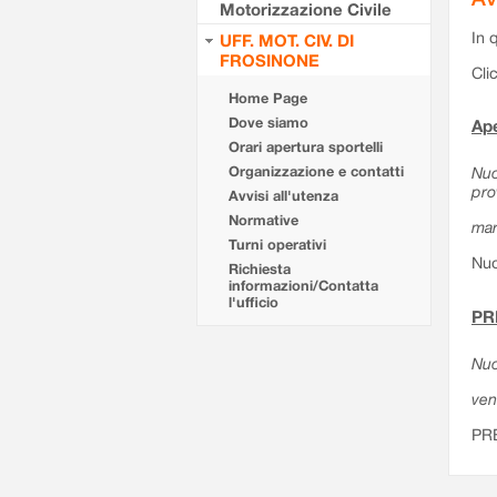
Motorizzazione Civile
In 
UFF. MOT. CIV. DI
FROSINONE
Cli
Home Page
Dove siamo
Ape
Orari apertura sportelli
Organizzazione e contatti
Nuo
pro
Avvisi all'utenza
Normative
mar
Turni operativi
Nuo
Richiesta
informazioni/Contatta
l'ufficio
PR
Nuo
ven
PR