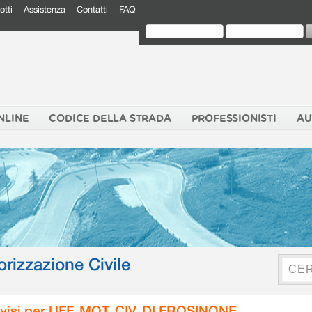
otti
Assistenza
Contatti
FAQ
NLINE
CODICE DELLA STRADA
PROFESSIONISTI
AU
orizzazione Civile
visi per UFF. MOT. CIV. DI FROSINONE