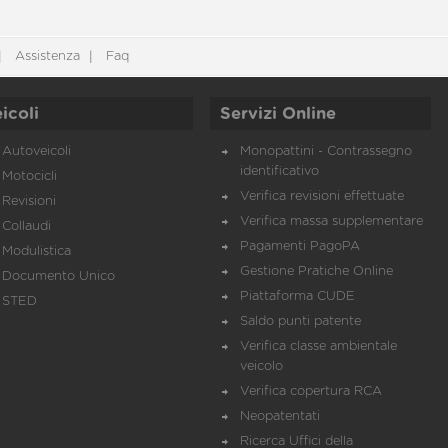
Assistenza
Faq
icoli
Servizi Online
Autoveicoli
Monopattini - Contrassegno
identificativo
Motocicli
Verifica revisioni effettuate
Revisioni
Verifica massa supplementare
Collaudi
Pagamenti PagoPA
Modulistica
Gestione Pratiche Online
Documento Unico
Piattaforma CUDE
STED
Saldo punti patente
Verifica classe ambientale
veicolo
Verifica copertura RCA
Neopatentati
Ricerca Uffici della