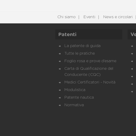
Chi siamo
Eventi
News e circolari
Patenti
Ve
La patente di guida
Tutte le pratiche
Foglio rosa e prove d’esame
Carta di Qualificazione del
Conducente (CQC)
Medici Certificatori - Novità
Modulistica
Patente nautica
Normativa