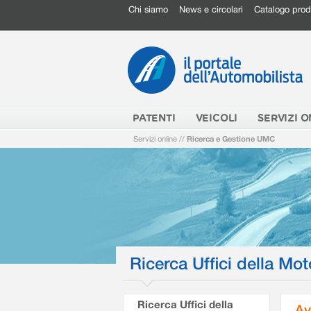
Chi siamo
News e circolari
Catalogo prod
PATENTI
VEICOLI
SERVIZI O
Servizi online
//
Ricerca e Gestione UMC
Ricerca Uffici della Mot
Ricerca Uffici della
Av