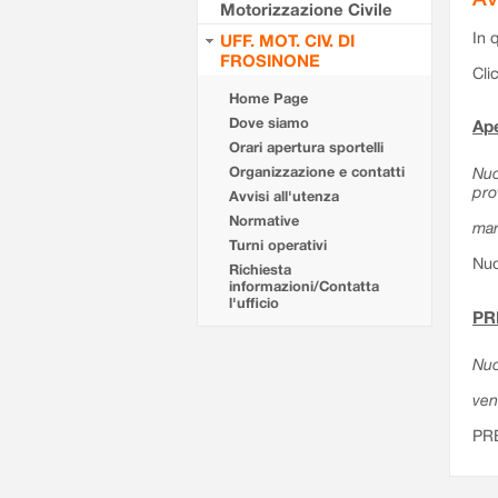
Motorizzazione Civile
In 
UFF. MOT. CIV. DI
FROSINONE
Cli
Home Page
Dove siamo
Ape
Orari apertura sportelli
Organizzazione e contatti
Nuo
pro
Avvisi all'utenza
Normative
mar
Turni operativi
Nuo
Richiesta
informazioni/Contatta
l'ufficio
PR
Nuo
ven
PR