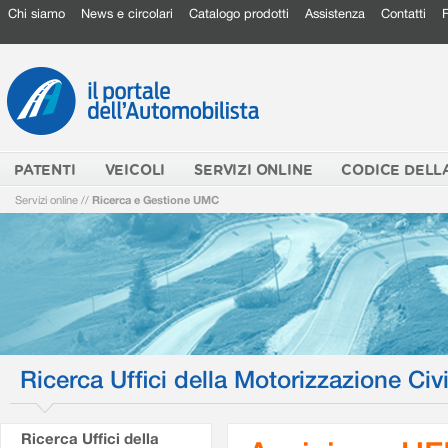
Chi siamo
News e circolari
Catalogo prodotti
Assistenza
Contatti
PATENTI
VEICOLI
SERVIZI ONLINE
CODICE DELL
Servizi online
//
Ricerca e Gestione UMC
Ricerca Uffici della Motorizzazione Civi
Ricerca Uffici della