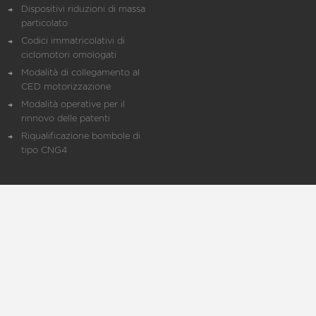
Dispositivi riduzioni di massa
particolato
Codici immatricolativi di
ciclomotori omologati
Modalità di collegamento al
CED motorizzazione
Modalità operative per il
rinnovo delle patenti
Riqualificazione bombole di
tipo CNG4