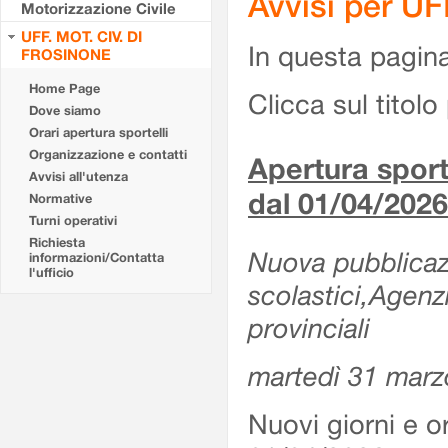
Avvisi per U
Motorizzazione Civile
UFF. MOT. CIV. DI
In questa pagina 
FROSINONE
Home Page
Clicca sul titolo 
Dove siamo
Orari apertura sportelli
Organizzazione e contatti
Apertura sporte
Avvisi all'utenza
dal 01/04/2026
Normative
Turni operativi
Richiesta
Nuova pubblicazio
informazioni/Contatta
l'ufficio
scolastici,Agenz
provinciali
martedì 31 marz
Nuovi giorni e or