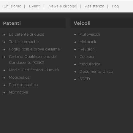
Chi siamo
Eventi
News e circolari
Assistenza
Faq
Patenti
Veicoli
La patente di guida
Autoveicoli
Tutte le pratiche
Motocicli
Foglio rosa e prove d’esame
Revisioni
Carta di Qualificazione del
Collaudi
Conducente (CQC)
Modulistica
Medici Certificatori - Novità
Documento Unico
Modulistica
STED
Patente nautica
Normativa