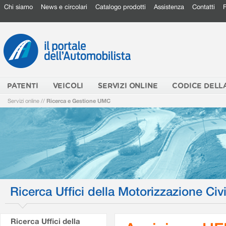
Chi siamo
News e circolari
Catalogo prodotti
Assistenza
Contatti
PATENTI
VEICOLI
SERVIZI ONLINE
CODICE DELL
Servizi online
//
Ricerca e Gestione UMC
Ricerca Uffici della Motorizzazione Civi
Ricerca Uffici della