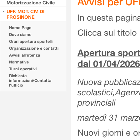
Avvisi per U
Motorizzazione Civile
UFF. MOT. CIV. DI
In questa pagina 
FROSINONE
Home Page
Clicca sul titolo 
Dove siamo
Orari apertura sportelli
Organizzazione e contatti
Apertura sporte
Avvisi all'utenza
dal 01/04/2026
Normative
Turni operativi
Richiesta
Nuova pubblicazio
informazioni/Contatta
l'ufficio
scolastici,Agenz
provinciali
martedì 31 marz
Nuovi giorni e or