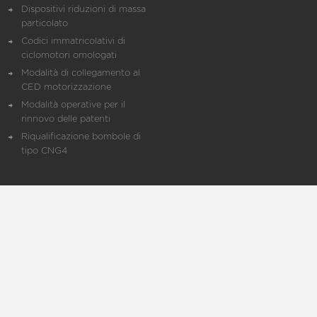
Dispositivi riduzioni di massa
particolato
Codici immatricolativi di
ciclomotori omologati
Modalità di collegamento al
CED motorizzazione
Modalità operative per il
rinnovo delle patenti
Riqualificazione bombole di
tipo CNG4