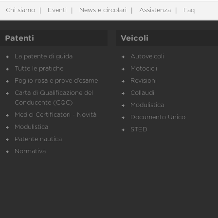
Chi siamo
Eventi
News e circolari
Assistenza
Faq
Patenti
Veicoli
La patente di guida
Autoveicoli
Tutte le pratiche
Motocicli
Foglio rosa e prove d’esame
Revisioni
Carta di Qualificazione del
Collaudi
Conducente (CQC)
Modulistica
Medici Certificatori - Novità
Documento Unico
Modulistica
STED
Patente nautica
Normativa