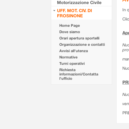
Motorizzazione Civile
In 
UFF. MOT. CIV. DI
FROSINONE
Cli
Home Page
Dove siamo
Ape
Orari apertura sportelli
Organizzazione e contatti
Nuo
pro
Avvisi all'utenza
Normative
mar
Turni operativi
Nuo
Richiesta
informazioni/Contatta
l'ufficio
PR
Nuo
ven
PR