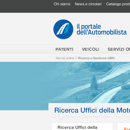
Chi siamo
News e circolari
Catalogo prod
PATENTI
VEICOLI
SERVIZI O
Servizi online
//
Ricerca e Gestione UMC
Ricerca Uffici della Mot
Ricerca Uffici della
Av