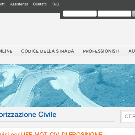
otti
Assistenza
Contatti
FAQ
NLINE
CODICE DELLA STRADA
PROFESSIONISTI
AU
orizzazione Civile
visi per UFF. MOT. CIV. DI FROSINONE