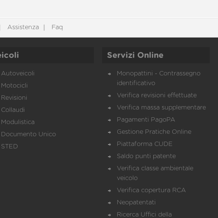
Assistenza
Faq
icoli
Servizi Online
Autoveicoli
Monopattini - Contrassegno
identificativo
Motocicli
Verifica revisioni effettuate
Revisioni
Verifica massa supplementare
Collaudi
Pagamenti PagoPA
Modulistica
Gestione Pratiche Online
Documento Unico
Piattaforma CUDE
STED
Saldo punti patente
Verifica classe ambientale
veicolo
Verifica copertura RCA
Neopatentati
Ricerca Uffici della