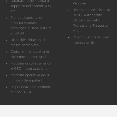
Database delle località a
Persone
supporto dei sistemi RDS
Ricerca Imprese iscritte
TMC
REN - Autorizzate
Elenco dispositivi di
all'Esercizio della
ritenuta stradale
Professione Trasporto
omologati ai sensi del DM
Merci
21.06.04
Ricerca Servizi di Linea
Dispositivi riduzioni di
Interregionali
massa particolato
Codici immatricolativi di
ciclomotori omologati
Modalità di collegamento
al CED motorizzazione
Modalità operative per il
rinnovo delle patenti
Riqualificazione bombole
di tipo CNG4