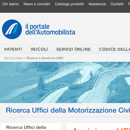
Chi siamo
News e circolari
Catalogo prodotti
Assistenza
Contatti
PATENTI
VEICOLI
SERVIZI ONLINE
CODICE DELL
Servizi online
//
Ricerca e Gestione UMC
Ricerca Uffici della Motorizzazione Civi
Ricerca Uffici della