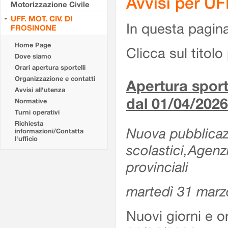
Avvisi per U
Motorizzazione Civile
UFF. MOT. CIV. DI
In questa pagina 
FROSINONE
Home Page
Clicca sul titolo 
Dove siamo
Orari apertura sportelli
Organizzazione e contatti
Apertura sporte
Avvisi all'utenza
dal 01/04/2026
Normative
Turni operativi
Richiesta
Nuova pubblicazio
informazioni/Contatta
l'ufficio
scolastici,Agenz
provinciali
martedì 31 marz
Nuovi giorni e or