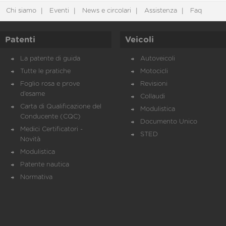
Chi siamo
Eventi
News e circolari
Assistenza
Faq
Patenti
Veicoli
La patente di guida
Autoveicoli
Tutte le pratiche
Motocicli
Foglio rosa e prove
Revisioni
d’esame
Collaudi
Carta di Qualificazione del
Modulistica
Conducente (CQC)
Documento Unico
Medici Certificatori -
STED
Novità
Modulistica
Patente nautica
Normativa