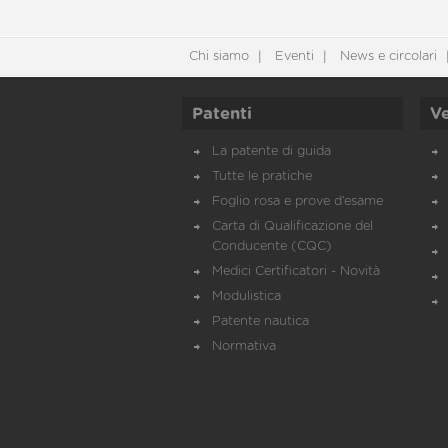
Chi siamo
Eventi
News e circolari
Patenti
Ve
La patente di guida
Tutte le pratiche
Foglio rosa e prove d’esame
Carta di Qualificazione del
Conducente (CQC)
Medici Certificatori - Novità
Modulistica
Patente nautica
Normativa