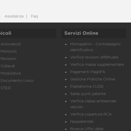
Assistenza
Faq
icoli
Servizi Online
Autoveicoli
Monopattini - Contrassegno
identificativo
Motocicli
Verifica revisioni effettuate
Revisioni
Verifica massa supplementare
Collaudi
Pagamenti PagoPA
Modulistica
Gestione Pratiche Online
Documento Unico
Piattaforma CUDE
STED
Saldo punti patente
Verifica classe ambientale
veicolo
Verifica copertura RCA
Neopatentati
Ricerca Uffici della