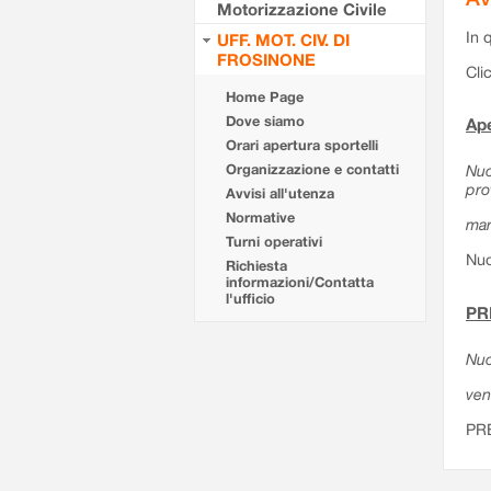
Motorizzazione Civile
In 
UFF. MOT. CIV. DI
FROSINONE
Cli
Home Page
Dove siamo
Ape
Orari apertura sportelli
Organizzazione e contatti
Nuo
pro
Avvisi all'utenza
Normative
mar
Turni operativi
Nuo
Richiesta
informazioni/Contatta
l'ufficio
PR
Nuo
ven
PR