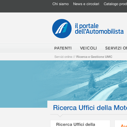
Chi siamo
News e circolari
Catalogo prod
PATENTI
VEICOLI
SERVIZI O
Servizi online
//
Ricerca e Gestione UMC
Ricerca Uffici della Mot
Ricerca Uffici della
Av