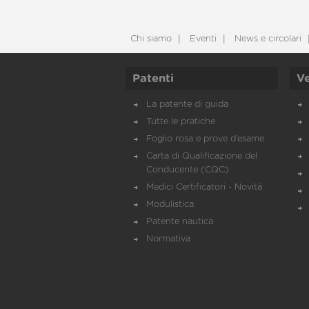
Chi siamo
Eventi
News e circolari
Patenti
Ve
La patente di guida
Tutte le pratiche
Foglio rosa e prove d’esame
Carta di Qualificazione del
Conducente (CQC)
Medici Certificatori - Novità
Modulistica
Patente nautica
Normativa