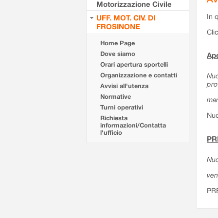
Motorizzazione Civile
In 
UFF. MOT. CIV. DI
FROSINONE
Cli
Home Page
Dove siamo
Ape
Orari apertura sportelli
Organizzazione e contatti
Nuo
pro
Avvisi all'utenza
Normative
mar
Turni operativi
Nuo
Richiesta
informazioni/Contatta
l'ufficio
PR
Nuo
ven
PR