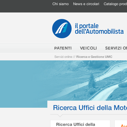
Chi siamo
News e circolari
Catalogo prod
PATENTI
VEICOLI
SERVIZI O
Servizi online
//
Ricerca e Gestione UMC
Ricerca Uffici della Mot
Ricerca Uffici della
Av