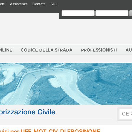
otti
Assistenza
Contatti
FAQ
NLINE
CODICE DELLA STRADA
PROFESSIONISTI
AU
orizzazione Civile
visi per UFF. MOT. CIV. DI FROSINONE