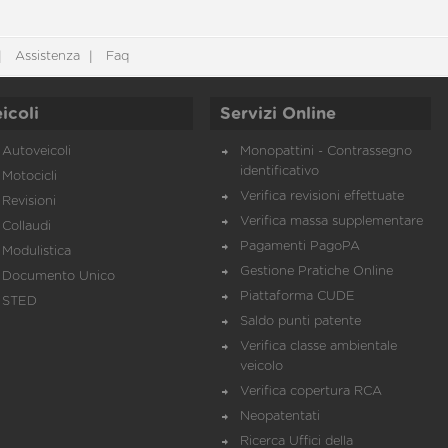
Assistenza
Faq
icoli
Servizi Online
Autoveicoli
Monopattini - Contrassegno
identificativo
Motocicli
Verifica revisioni effettuate
Revisioni
Verifica massa supplementare
Collaudi
Pagamenti PagoPA
Modulistica
Gestione Pratiche Online
Documento Unico
Piattaforma CUDE
STED
Saldo punti patente
Verifica classe ambientale
veicolo
Verifica copertura RCA
Neopatentati
Ricerca Uffici della