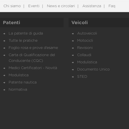
Chi siamo
Eventi
News e circolari
Assistenza
Faq
Patenti
Veicoli
La patente di guida
Autoveicoli
Tutte le pratiche
Motocicli
Foglio rosa e prove d’esame
Revisioni
Carta di Qualificazione del
Collaudi
Conducente (CQC)
Modulistica
Medici Certificatori - Novità
Documento Unico
Modulistica
STED
Patente nautica
Normativa