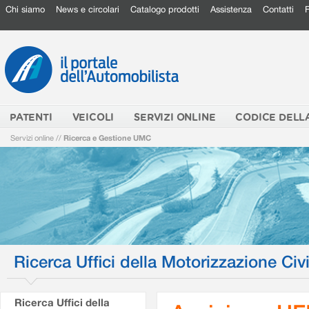
Chi siamo
News e circolari
Catalogo prodotti
Assistenza
Contatti
PATENTI
VEICOLI
SERVIZI ONLINE
CODICE DELL
Servizi online
//
Ricerca e Gestione UMC
Ricerca Uffici della Motorizzazione Civi
Ricerca Uffici della