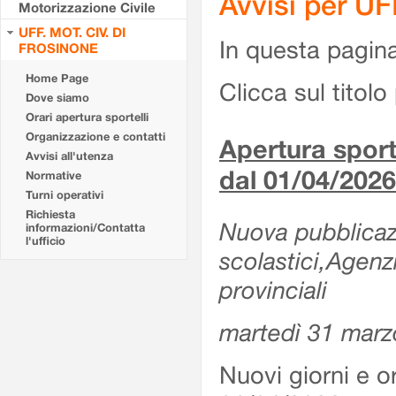
Avvisi per U
Motorizzazione Civile
UFF. MOT. CIV. DI
In questa pagina 
FROSINONE
Home Page
Clicca sul titolo 
Dove siamo
Orari apertura sportelli
Organizzazione e contatti
Apertura sporte
Avvisi all'utenza
dal 01/04/2026
Normative
Turni operativi
Richiesta
Nuova pubblicazio
informazioni/Contatta
l'ufficio
scolastici,Agenz
provinciali
martedì 31 marz
Nuovi giorni e or