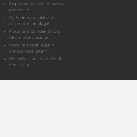
Dispositivi riduzioni di massa
particolato
Codici immatricolativi di
ciclomotori omologati
Modalità di collegamento al
CED motorizzazione
Modalità operative per il
rinnovo delle patenti
Riqualificazione bombole di
tipo CNG4