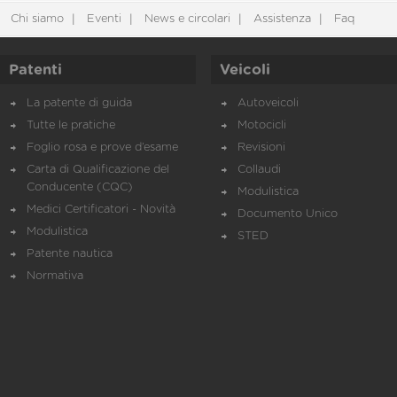
Chi siamo
Eventi
News e circolari
Assistenza
Faq
Patenti
Veicoli
La patente di guida
Autoveicoli
Tutte le pratiche
Motocicli
Foglio rosa e prove d’esame
Revisioni
Carta di Qualificazione del
Collaudi
Conducente (CQC)
Modulistica
Medici Certificatori - Novità
Documento Unico
Modulistica
STED
Patente nautica
Normativa