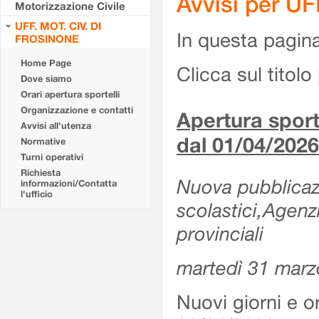
Avvisi per U
Motorizzazione Civile
UFF. MOT. CIV. DI
In questa pagina 
FROSINONE
Home Page
Clicca sul titolo 
Dove siamo
Orari apertura sportelli
Organizzazione e contatti
Apertura sporte
Avvisi all'utenza
dal 01/04/2026
Normative
Turni operativi
Richiesta
Nuova pubblicazio
informazioni/Contatta
l'ufficio
scolastici,Agenz
provinciali
martedì 31 marz
Nuovi giorni e or