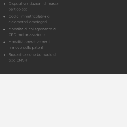
Dispositivi riduzioni di massa
particolato
Codici immatricolativi di
ciclomotori omologati
Modalità di collegamento al
CED motorizzazione
Modalità operative per il
rinnovo delle patenti
Riqualificazione bombole di
tipo CNG4