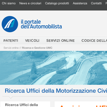
Chi siamo
News e circolari
Catalogo prodotti
Assistenza
Contatti
PATENTI
VEICOLI
SERVIZI ONLINE
CODICE DELL
Servizi online
//
Ricerca e Gestione UMC
Ricerca Uffici della Motorizzazione Civi
Ricerca Uffici della