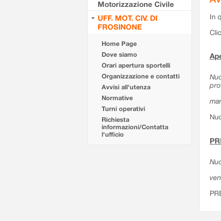
Motorizzazione Civile
In 
UFF. MOT. CIV. DI
FROSINONE
Cli
Home Page
Dove siamo
Ape
Orari apertura sportelli
Organizzazione e contatti
Nuo
pro
Avvisi all'utenza
Normative
mar
Turni operativi
Nuo
Richiesta
informazioni/Contatta
l'ufficio
PR
Nuo
ven
PR