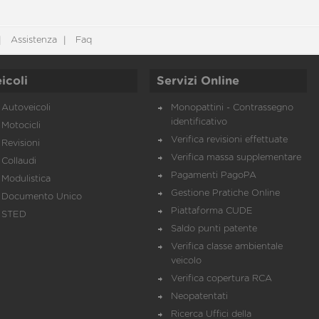
Assistenza
Faq
icoli
Servizi Online
Autoveicoli
Monopattini - Contrassegno
identificativo
Motocicli
Verifica revisioni effettuate
Revisioni
Verifica massa supplementare
Collaudi
Pagamenti PagoPA
Modulistica
Gestione Pratiche Online
Documento Unico
Piattaforma CUDE
STED
Saldo punti patente
Verifica classe ambientale
veicolo
Verifica copertura RCA
Neopatentati
Ricerca Uffici della