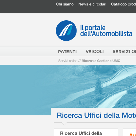
Chi siamo
News e circolari
Catalogo prod
PATENTI
VEICOLI
SERVIZI O
Servizi online
//
Ricerca e Gestione UMC
Ricerca Uffici della Mot
Ricerca Uffici della
Av