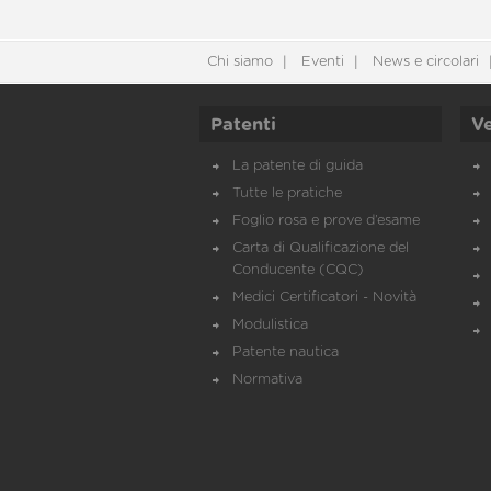
Chi siamo
Eventi
News e circolari
Patenti
Ve
La patente di guida
Tutte le pratiche
Foglio rosa e prove d’esame
Carta di Qualificazione del
Conducente (CQC)
Medici Certificatori - Novità
Modulistica
Patente nautica
Normativa