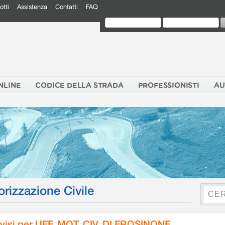
otti
Assistenza
Contatti
FAQ
NLINE
CODICE DELLA STRADA
PROFESSIONISTI
AU
orizzazione Civile
visi per UFF. MOT. CIV. DI FROSINONE