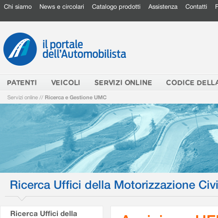
Chi siamo
News e circolari
Catalogo prodotti
Assistenza
Contatti
PATENTI
VEICOLI
SERVIZI ONLINE
CODICE DELL
Servizi online
//
Ricerca e Gestione UMC
Ricerca Uffici della Motorizzazione Civi
Ricerca Uffici della