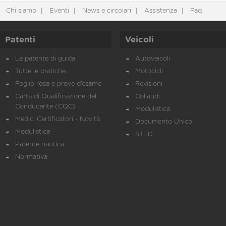
Chi siamo
Eventi
News e circolari
Assistenza
Faq
Patenti
Veicoli
La patente di guida
Autoveicoli
Tutte le pratiche
Motocicli
Foglio rosa e prove d’esame
Revisioni
Carta di Qualificazione del
Collaudi
Conducente (CQC)
Modulistica
Medici Certificatori - Novità
Documento Unico
Modulistica
STED
Patente nautica
Normativa