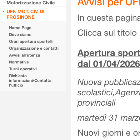
Avvisi per U
Motorizzazione Civile
UFF. MOT. CIV. DI
In questa pagina 
FROSINONE
Home Page
Clicca sul titolo 
Dove siamo
Orari apertura sportelli
Organizzazione e contatti
Apertura sporte
Avvisi all'utenza
dal 01/04/2026
Normative
Turni operativi
Richiesta
Nuova pubblicazio
informazioni/Contatta
l'ufficio
scolastici,Agenz
provinciali
martedì 31 marz
Nuovi giorni e or