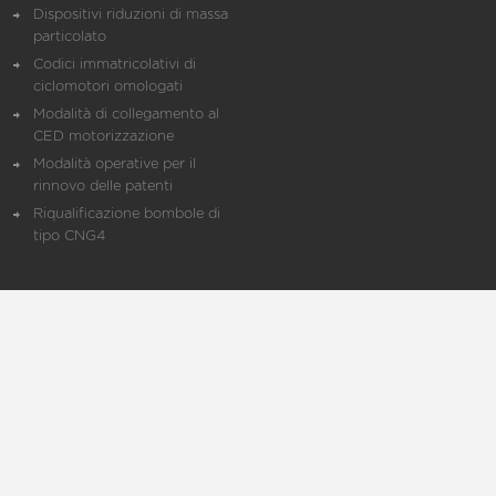
Dispositivi riduzioni di massa
particolato
Codici immatricolativi di
ciclomotori omologati
Modalità di collegamento al
CED motorizzazione
Modalità operative per il
rinnovo delle patenti
Riqualificazione bombole di
tipo CNG4