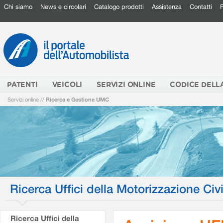
Chi siamo
News e circolari
Catalogo prodotti
Assistenza
Contatti
PATENTI
VEICOLI
SERVIZI ONLINE
CODICE DELL
Servizi online
//
Ricerca e Gestione UMC
Ricerca Uffici della Motorizzazione Civi
Ricerca Uffici della