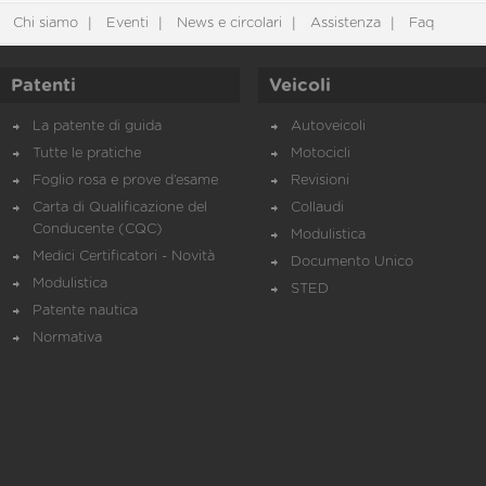
Chi siamo
Eventi
News e circolari
Assistenza
Faq
Patenti
Veicoli
La patente di guida
Autoveicoli
Tutte le pratiche
Motocicli
Foglio rosa e prove d’esame
Revisioni
Carta di Qualificazione del
Collaudi
Conducente (CQC)
Modulistica
Medici Certificatori - Novità
Documento Unico
Modulistica
STED
Patente nautica
Normativa