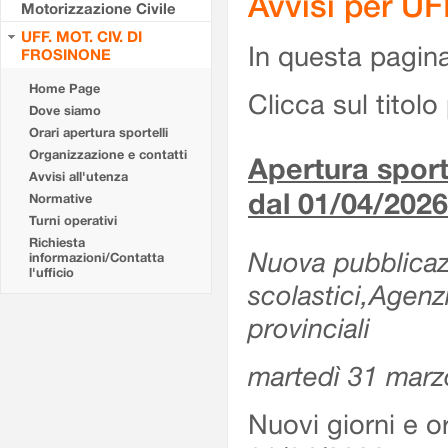
Avvisi per U
Motorizzazione Civile
UFF. MOT. CIV. DI
In questa pagina 
FROSINONE
Home Page
Clicca sul titolo 
Dove siamo
Orari apertura sportelli
Organizzazione e contatti
Apertura sporte
Avvisi all'utenza
dal 01/04/2026
Normative
Turni operativi
Richiesta
Nuova pubblicazio
informazioni/Contatta
l'ufficio
scolastici,Agenz
provinciali
martedì 31 marz
Nuovi giorni e or