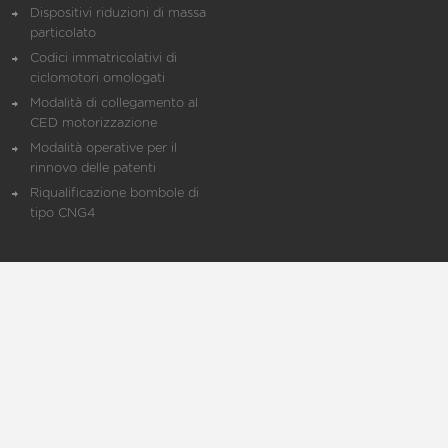
Dispositivi riduzioni di massa
particolato
Codici immatricolativi di
ciclomotori omologati
Modalità di collegamento al
CED motorizzazione
Modalità operative per il
rinnovo delle patenti
Riqualificazione bombole di
tipo CNG4