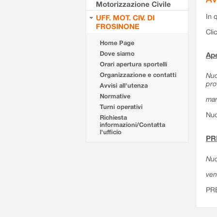
Motorizzazione Civile
In 
UFF. MOT. CIV. DI
FROSINONE
Cli
Home Page
Dove siamo
Ape
Orari apertura sportelli
Organizzazione e contatti
Nuo
pro
Avvisi all'utenza
Normative
mar
Turni operativi
Nuo
Richiesta
informazioni/Contatta
l'ufficio
PR
Nuo
ven
PR