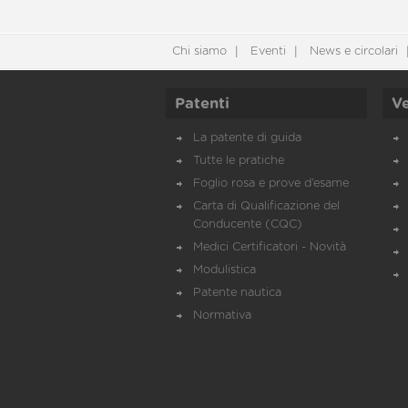
Chi siamo
Eventi
News e circolari
Patenti
Ve
La patente di guida
Tutte le pratiche
Foglio rosa e prove d’esame
Carta di Qualificazione del
Conducente (CQC)
Medici Certificatori - Novità
Modulistica
Patente nautica
Normativa