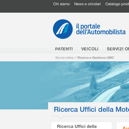
Chi siamo
News e circolari
Catalogo prod
PATENTI
VEICOLI
SERVIZI O
Servizi online
//
Ricerca e Gestione UMC
Ricerca Uffici della Mot
Ricerca Uffici della
Av