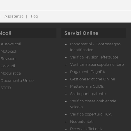
Assistenza
Faq
icoli
Servizi Online
Autoveicoli
Monopattini - Contrassegno
identificativo
Motocicli
Verifica revisioni effettuate
Revisioni
Verifica massa supplementare
Collaudi
Pagamenti PagoPA
Modulistica
Gestione Pratiche Online
Documento Unico
Piattaforma CUDE
STED
Saldo punti patente
Verifica classe ambientale
veicolo
Verifica copertura RCA
Neopatentati
Ricerca Uffici della