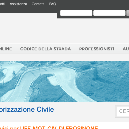
otti
Assistenza
Contatti
FAQ
NLINE
CODICE DELLA STRADA
PROFESSIONISTI
AU
orizzazione Civile
visi per UFF. MOT. CIV. DI FROSINONE