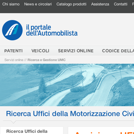
Chi siamo
News e circolari
Catalogo prodotti
Assistenza
Contatti
PATENTI
VEICOLI
SERVIZI ONLINE
CODICE DELL
Servizi online
//
Ricerca e Gestione UMC
Ricerca Uffici della Motorizzazione Civi
Ricerca Uffici della