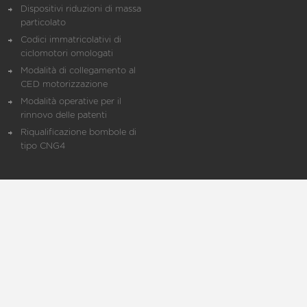
Dispositivi riduzioni di massa
particolato
Codici immatricolativi di
ciclomotori omologati
Modalità di collegamento al
CED motorizzazione
Modalità operative per il
rinnovo delle patenti
Riqualificazione bombole di
tipo CNG4