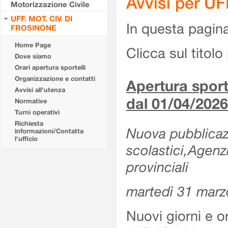
Avvisi per U
Motorizzazione Civile
UFF. MOT. CIV. DI
In questa pagina 
FROSINONE
Home Page
Clicca sul titolo 
Dove siamo
Orari apertura sportelli
Organizzazione e contatti
Apertura sporte
Avvisi all'utenza
dal 01/04/2026
Normative
Turni operativi
Richiesta
Nuova pubblicazio
informazioni/Contatta
l'ufficio
scolastici,Agenz
provinciali
martedì 31 marz
Nuovi giorni e or