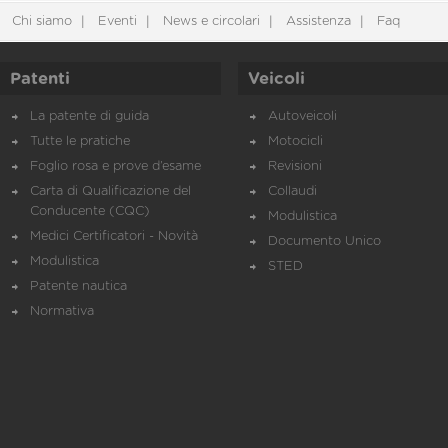
Chi siamo
Eventi
News e circolari
Assistenza
Faq
Patenti
Veicoli
La patente di guida
Autoveicoli
Tutte le pratiche
Motocicli
Foglio rosa e prove d’esame
Revisioni
Carta di Qualificazione del
Collaudi
Conducente (CQC)
Modulistica
Medici Certificatori - Novità
Documento Unico
Modulistica
STED
Patente nautica
Normativa