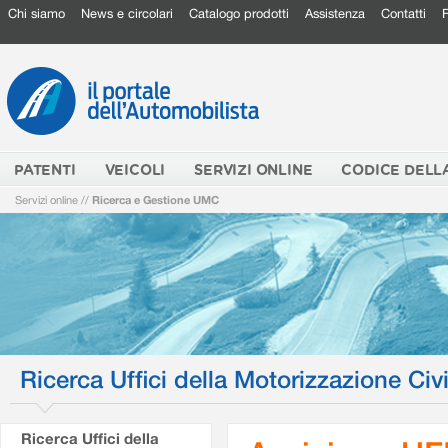
Chi siamo
News e circolari
Catalogo prodotti
Assistenza
Contatti
PATENTI
VEICOLI
SERVIZI ONLINE
CODICE DELL
Servizi online
//
Ricerca e Gestione UMC
Ricerca Uffici della Motorizzazione Civi
Ricerca Uffici della