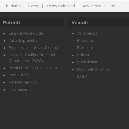
Chi siamo
Eventi
News e circolari
Assistenza
Faq
Patenti
Veicoli
La patente di guida
Autoveicoli
Tutte le pratiche
Motocicli
Foglio rosa e prove d’esame
Revisioni
Carta di Qualificazione del
Collaudi
Conducente (CQC)
Modulistica
Medici Certificatori - Novità
Documento Unico
Modulistica
STED
Patente nautica
Normativa