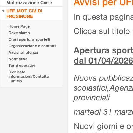
Avvisi per U
Motorizzazione Civile
UFF. MOT. CIV. DI
In questa pagina 
FROSINONE
Home Page
Clicca sul titolo 
Dove siamo
Orari apertura sportelli
Organizzazione e contatti
Apertura sporte
Avvisi all'utenza
dal 01/04/2026
Normative
Turni operativi
Richiesta
Nuova pubblicazio
informazioni/Contatta
l'ufficio
scolastici,Agenz
provinciali
martedì 31 marz
Nuovi giorni e or