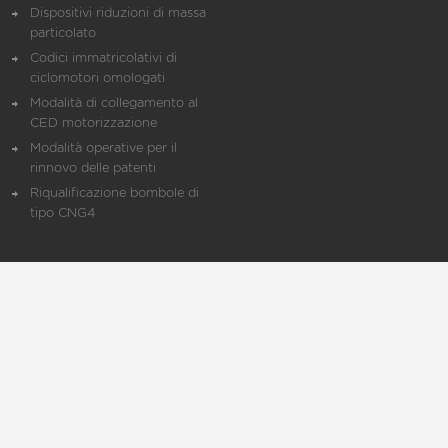
Dispositivi riduzioni di massa
particolato
Codici immatricolativi di
ciclomotori omologati
Modalità di collegamento al
CED motorizzazione
Modalità operative per il
rinnovo delle patenti
Riqualificazione bombole di
tipo CNG4