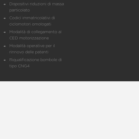
Dispositivi riduzioni di massa
particolato
Codici immatricolativi di
ciclomotori omologati
Modalità di collegamento al
CED motorizzazione
Modalità operative per il
rinnovo delle patenti
Riqualificazione bombole di
tipo CNG4