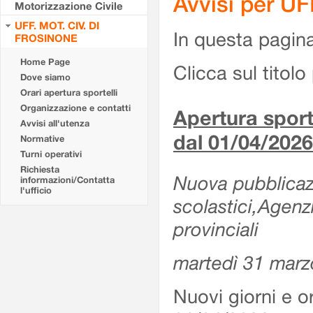
Avvisi per U
Motorizzazione Civile
UFF. MOT. CIV. DI
In questa pagina 
FROSINONE
Home Page
Clicca sul titolo 
Dove siamo
Orari apertura sportelli
Organizzazione e contatti
Apertura sporte
Avvisi all'utenza
dal 01/04/2026
Normative
Turni operativi
Richiesta
Nuova pubblicazio
informazioni/Contatta
l'ufficio
scolastici,Agenz
provinciali
martedì 31 marz
Nuovi giorni e or