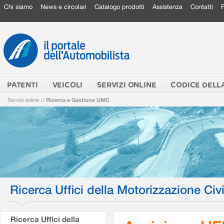
Chi siamo
News e circolari
Catalogo prodotti
Assistenza
Contatti
PATENTI
VEICOLI
SERVIZI ONLINE
CODICE DELL
Servizi online
//
Ricerca e Gestione UMC
Ricerca Uffici della Motorizzazione Civi
Ricerca Uffici della