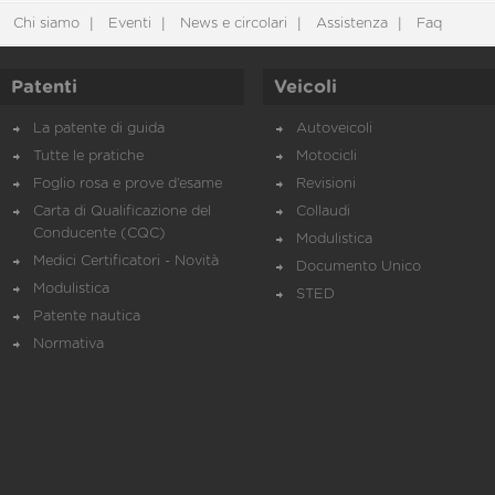
Chi siamo
Eventi
News e circolari
Assistenza
Faq
Patenti
Veicoli
La patente di guida
Autoveicoli
Tutte le pratiche
Motocicli
Foglio rosa e prove d’esame
Revisioni
Carta di Qualificazione del
Collaudi
Conducente (CQC)
Modulistica
Medici Certificatori - Novità
Documento Unico
Modulistica
STED
Patente nautica
Normativa