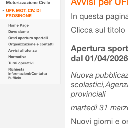
Avvisi per U
Motorizzazione Civile
UFF. MOT. CIV. DI
In questa pagina 
FROSINONE
Home Page
Clicca sul titolo 
Dove siamo
Orari apertura sportelli
Organizzazione e contatti
Apertura sporte
Avvisi all'utenza
dal 01/04/2026
Normative
Turni operativi
Richiesta
Nuova pubblicazio
informazioni/Contatta
l'ufficio
scolastici,Agenz
provinciali
martedì 31 marz
Nuovi giorni e or