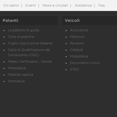
Chi siamo
Eventi
News e circolari
Assistenza
Faq
Patenti
Veicoli
La patente di guida
Autoveicoli
Tutte le pratiche
Motocicli
Foglio rosa e prove d’esame
Revisioni
Carta di Qualificazione del
Collaudi
Conducente (CQC)
Modulistica
Medici Certificatori - Novità
Documento Unico
Modulistica
STED
Patente nautica
Normativa