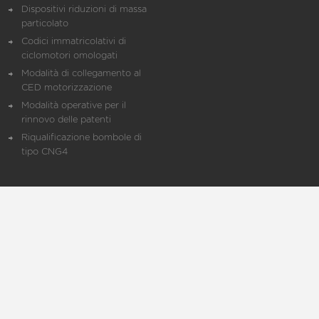
Dispositivi riduzioni di massa
particolato
Codici immatricolativi di
ciclomotori omologati
Modalità di collegamento al
CED motorizzazione
Modalità operative per il
rinnovo delle patenti
Riqualificazione bombole di
tipo CNG4