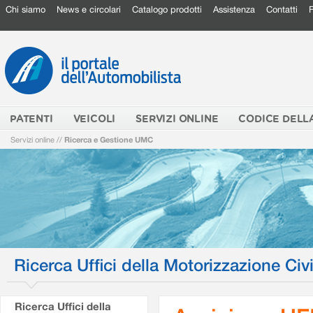
Chi siamo
News e circolari
Catalogo prodotti
Assistenza
Contatti
PATENTI
VEICOLI
SERVIZI ONLINE
CODICE DELL
Servizi online
//
Ricerca e Gestione UMC
Ricerca Uffici della Motorizzazione Civi
Ricerca Uffici della