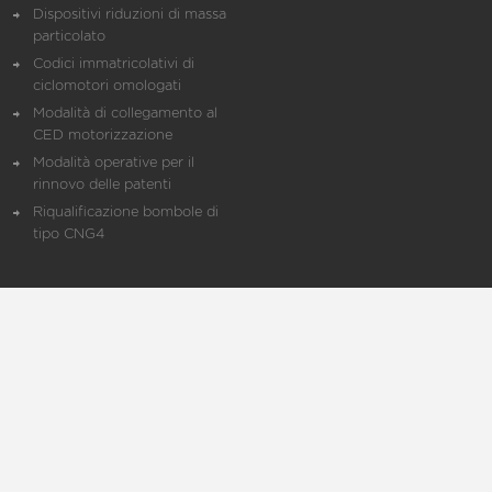
Dispositivi riduzioni di massa
particolato
Codici immatricolativi di
ciclomotori omologati
Modalità di collegamento al
CED motorizzazione
Modalità operative per il
rinnovo delle patenti
Riqualificazione bombole di
tipo CNG4