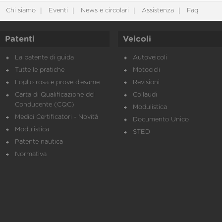
Chi siamo
Eventi
News e circolari
Assistenza
Faq
Patenti
Veicoli
La patente di guida
Autoveicoli
Tutte le pratiche
Motocicli
Foglio rosa e prove d’esame
Revisioni
Carta di Qualificazione del
Collaudi
Conducente (CQC)
Modulistica
Medici Certificatori - Novità
Documento Unico
Modulistica
STED
Patente nautica
Normativa