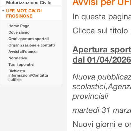
Avvisi per U
Motorizzazione Civile
UFF. MOT. CIV. DI
In questa pagina 
FROSINONE
Home Page
Clicca sul titolo 
Dove siamo
Orari apertura sportelli
Organizzazione e contatti
Apertura sporte
Avvisi all'utenza
dal 01/04/2026
Normative
Turni operativi
Richiesta
Nuova pubblicazio
informazioni/Contatta
l'ufficio
scolastici,Agenz
provinciali
martedì 31 marz
Nuovi giorni e or