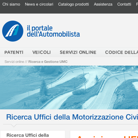
Chi siamo
News e circolari
Catalogo prodotti
Assistenza
Contatti
PATENTI
VEICOLI
SERVIZI ONLINE
CODICE DELL
Servizi online
//
Ricerca e Gestione UMC
Ricerca Uffici della Motorizzazione Civi
Ricerca Uffici della