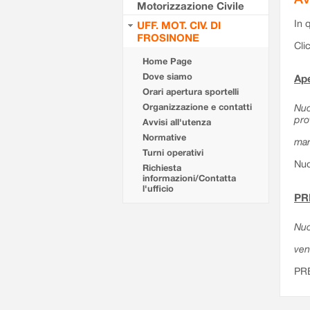
Motorizzazione Civile
In 
UFF. MOT. CIV. DI
FROSINONE
Cli
Home Page
Dove siamo
Ape
Orari apertura sportelli
Organizzazione e contatti
Nuo
pro
Avvisi all'utenza
Normative
mar
Turni operativi
Nuo
Richiesta
informazioni/Contatta
l'ufficio
PR
Nuo
ven
PR