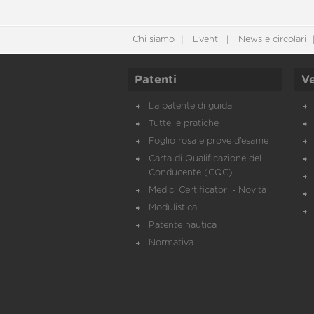
Chi siamo
Eventi
News e circolari
Patenti
Ve
La patente di guida
Tutte le pratiche
Foglio rosa e prove d’esame
Carta di Qualificazione del
Conducente (CQC)
Medici Certificatori - Novità
Modulistica
Patente nautica
Normativa