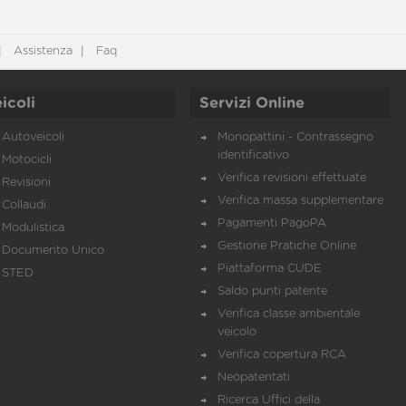
Assistenza
Faq
icoli
Servizi Online
Autoveicoli
Monopattini - Contrassegno
identificativo
Motocicli
Verifica revisioni effettuate
Revisioni
Verifica massa supplementare
Collaudi
Pagamenti PagoPA
Modulistica
Gestione Pratiche Online
Documento Unico
Piattaforma CUDE
STED
Saldo punti patente
Verifica classe ambientale
veicolo
Verifica copertura RCA
Neopatentati
Ricerca Uffici della