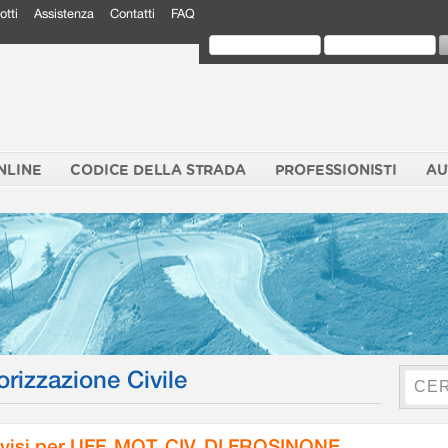
otti
Assistenza
Contatti
FAQ
NLINE
CODICE DELLA STRADA
PROFESSIONISTI
AU
orizzazione Civile
visi per UFF. MOT. CIV. DI FROSINONE