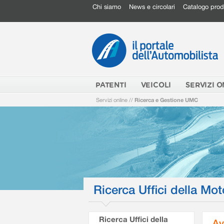
Chi siamo
News e circolari
Catalogo prod
PATENTI
VEICOLI
SERVIZI O
Servizi online
//
Ricerca e Gestione UMC
Ricerca Uffici della Mot
Ricerca Uffici della
Av