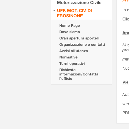
Motorizzazione Civile
In 
UFF. MOT. CIV. DI
FROSINONE
Cli
Home Page
Dove siamo
Ape
Orari apertura sportelli
Organizzazione e contatti
Nuo
pro
Avvisi all'utenza
Normative
mar
Turni operativi
Nuo
Richiesta
informazioni/Contatta
l'ufficio
PR
Nuo
ven
PR