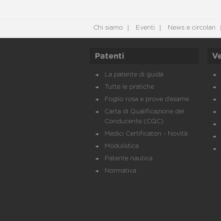
Chi siamo
Eventi
News e circolari
Patenti
Ve
La patente di guida
Tutte le pratiche
Foglio rosa e prove d’esame
Carta di Qualificazione del
Conducente (CQC)
Medici Certificatori - Novità
Modulistica
Patente nautica
Normativa