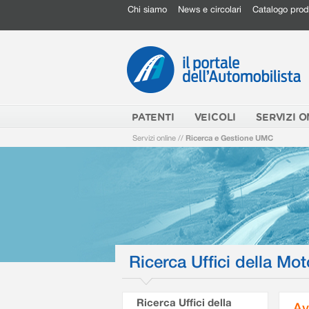
Chi siamo
News e circolari
Catalogo prod
PATENTI
VEICOLI
SERVIZI O
Servizi online
//
Ricerca e Gestione UMC
Ricerca Uffici della Mot
Ricerca Uffici della
Av