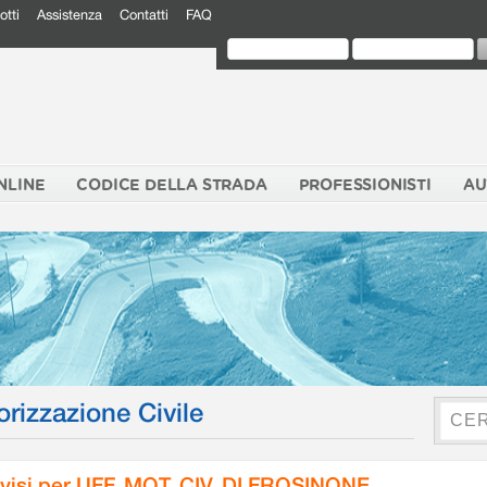
otti
Assistenza
Contatti
FAQ
NLINE
CODICE DELLA STRADA
PROFESSIONISTI
AU
orizzazione Civile
visi per UFF. MOT. CIV. DI FROSINONE