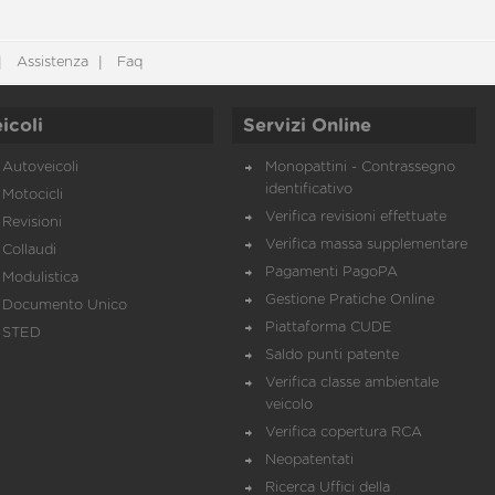
Assistenza
Faq
icoli
Servizi Online
Autoveicoli
Monopattini - Contrassegno
identificativo
Motocicli
Verifica revisioni effettuate
Revisioni
Verifica massa supplementare
Collaudi
Pagamenti PagoPA
Modulistica
Gestione Pratiche Online
Documento Unico
Piattaforma CUDE
STED
Saldo punti patente
Verifica classe ambientale
veicolo
Verifica copertura RCA
Neopatentati
Ricerca Uffici della