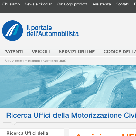
Chi siamo
News e circolari
Catalogo prodotti
Assistenza
Contatti
PATENTI
VEICOLI
SERVIZI ONLINE
CODICE DELL
Servizi online
//
Ricerca e Gestione UMC
Ricerca Uffici della Motorizzazione Civi
Ricerca Uffici della