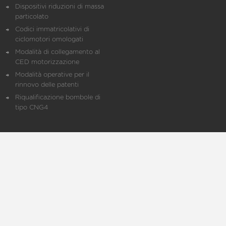
Dispositivi riduzioni di massa
particolato
Codici immatricolativi di
ciclomotori omologati
Modalità di collegamento al
CED motorizzazione
Modalità operative per il
rinnovo delle patenti
Riqualificazione bombole di
tipo CNG4