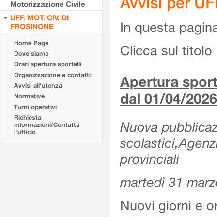
Avvisi per U
Motorizzazione Civile
UFF. MOT. CIV. DI
In questa pagina 
FROSINONE
Home Page
Clicca sul titolo 
Dove siamo
Orari apertura sportelli
Organizzazione e contatti
Apertura sporte
Avvisi all'utenza
dal 01/04/2026
Normative
Turni operativi
Richiesta
Nuova pubblicazio
informazioni/Contatta
l'ufficio
scolastici,Agenz
provinciali
martedì 31 marz
Nuovi giorni e or