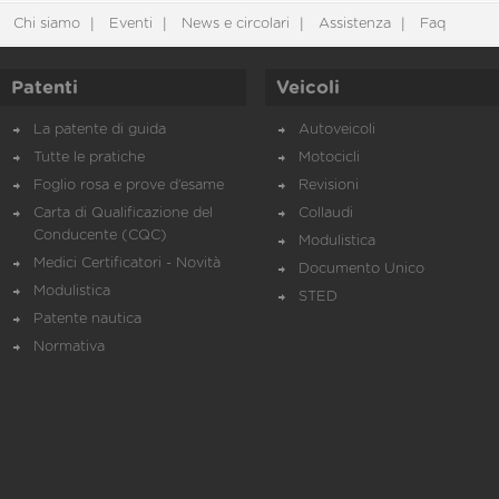
Chi siamo
Eventi
News e circolari
Assistenza
Faq
Patenti
Veicoli
La patente di guida
Autoveicoli
Tutte le pratiche
Motocicli
Foglio rosa e prove d’esame
Revisioni
Carta di Qualificazione del
Collaudi
Conducente (CQC)
Modulistica
Medici Certificatori - Novità
Documento Unico
Modulistica
STED
Patente nautica
Normativa